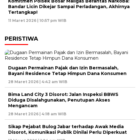
Komitmen Polsek Bosar Maligas Berantas Narkoba:
Bandar Licin Dikejar Sampai Perladangan, Akhirnya
Tertangkap!
11 Maret 2026 | 10:57 pm WIB
PERISTIWA
Dugaan Permainan Pajak dan Izin Bermasalah,
Bayani Residence Tetap Himpun Dana Konsumen
28 Maret 2026 | 4:42 am WIB
Bima Land City 3 Disorot: Jalan Inspeksi BBWS
Diduga Disalahgunakan, Penutupan Akses
Mengancam
28 Maret 2026 | 4:18 am WIB
Sikap Pejabat Bulog Jabar terhadap Awak Media
Disorot, Komunikasi Publik Dinilai Perlu Diperkuat