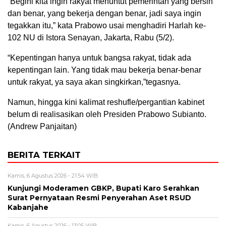
“Begini kita ingin rakyat menuntut pemerintah yang bersih
dan benar, yang bekerja dengan benar, jadi saya ingin
tegakkan itu,” kata Prabowo usai menghadiri Harlah ke-
102 NU di Istora Senayan, Jakarta, Rabu (5/2).
“Kepentingan hanya untuk bangsa rakyat, tidak ada
kepentingan lain. Yang tidak mau bekerja benar-benar
untuk rakyat, ya saya akan singkirkan,”tegasnya.
Namun, hingga kini kalimat reshufle/pergantian kabinet
belum di realisasikan oleh Presiden Prabowo Subianto.
(Andrew Panjaitan)
BERITA TERKAIT
Kamis, 6 Agustus 2026 - 21:54 WIB
Kunjungi Moderamen GBKP, Bupati Karo Serahkan
Surat Pernyataan Resmi Penyerahan Aset RSUD
Kabanjahe
Kamis, 6 Agustus 2026 - 13:05 WIB