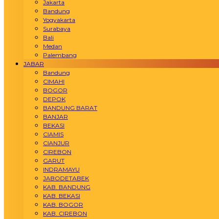
Jakarta
Bandung
Yogyakarta
Surabaya
Bali
Medan
Palembang
JABAR
Bandung
CIMAHI
BOGOR
DEPOK
BANDUNG BARAT
BANJAR
BEKASI
CIAMIS
CIANJUR
CIREBON
GARUT
INDRAMAYU
JABODETABEK
KAB. BANDUNG
KAB. BEKASI
KAB. BOGOR
KAB. CIREBON