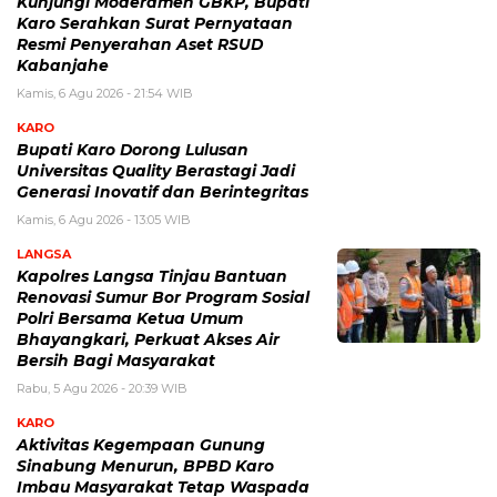
Kunjungi Moderamen GBKP, Bupati
Karo Serahkan Surat Pernyataan
Resmi Penyerahan Aset RSUD
Kabanjahe
Kamis, 6 Agu 2026 - 21:54 WIB
KARO
Bupati Karo Dorong Lulusan
Universitas Quality Berastagi Jadi
Generasi Inovatif dan Berintegritas
Kamis, 6 Agu 2026 - 13:05 WIB
LANGSA
Kapolres Langsa Tinjau Bantuan
Renovasi Sumur Bor Program Sosial
Polri Bersama Ketua Umum
Bhayangkari, Perkuat Akses Air
Bersih Bagi Masyarakat
Rabu, 5 Agu 2026 - 20:39 WIB
KARO
Aktivitas Kegempaan Gunung
Sinabung Menurun, BPBD Karo
Imbau Masyarakat Tetap Waspada