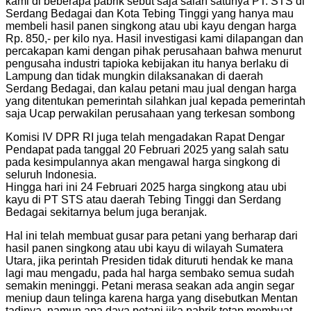
kami di beberapa pabrik sebut saja salah satunya PT. STS di
Serdang Bedagai dan Kota Tebing Tinggi yang hanya mau
membeli hasil panen singkong atau ubi kayu dengan harga
Rp. 850,- per kilo nya. Hasil investigasi kami dilapangan dan
percakapan kami dengan pihak perusahaan bahwa menurut
pengusaha industri tapioka kebijakan itu hanya berlaku di
Lampung dan tidak mungkin dilaksanakan di daerah
Serdang Bedagai, dan kalau petani mau jual dengan harga
yang ditentukan pemerintah silahkan jual kepada pemerintah
saja Ucap perwakilan perusahaan yang terkesan sombong
Komisi IV DPR RI juga telah mengadakan Rapat Dengar
Pendapat pada tanggal 20 Februari 2025 yang salah satu
pada kesimpulannya akan mengawal harga singkong di
seluruh Indonesia.
Hingga hari ini 24 Februari 2025 harga singkong atau ubi
kayu di PT STS atau daerah Tebing Tinggi dan Serdang
Bedagai sekitarnya belum juga beranjak.
Hal ini telah membuat gusar para petani yang berharap dari
hasil panen singkong atau ubi kayu di wilayah Sumatera
Utara, jika perintah Presiden tidak dituruti hendak ke mana
lagi mau mengadu, pada hal harga sembako semua sudah
semakin meninggi. Petani merasa seakan ada angin segar
meniup daun telinga karena harga yang disebutkan Mentan
tadinya, namun apa daya petani jika pabrik tetap membuat