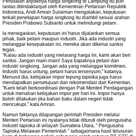
Persoalan anjloknya harga singkong di Lampung itu pun
lantas ditindaklanjuti oleh Kementrian Pertanian Republik
Indonesia, Andi Amran Sulaiman mengatakan, keputusan
terkait penetapan harga singkong itu diambil sesuai arahan
Presiden Prabowo Subianto untuk melindungi petani .
Ia menegaskan, keputusan ini harus dijalankan semua
pihak, baik petani maupun industri. Jika ada industri yang
melanggar kesepakatan ini, mereka akan dikenai sanksi
tegas.
”Kalau ada industri yang melarang harga ini, kami akan beri
sanksi. Jangan main-main! Saya bapaknya petani dan
industri singkong. Jangan ada yang melanggar komitmen.
Industri harus untung, petani harus tersenyum,” katanya.
Menurut dia, kebijakan impor tepung tapioka juga harus
mendapatkan persetujuan dan rekomendasi dari Kementan.
”Kami telah berkoordinasi dengan Pak Menteri Perdagangan
untuk menahan kebijakan impor per hari ini. Impor hanya
boleh dilakukan jika bahan baku dalam negeri tidak
mencukupi,” kata Amran.
Namun faktanya dilapangan perintah Presiden melalui
Menteri Pertanian ini nyatanya tidak dituruti oleh pengusaha
industri tapioka di wilayah Sumatera Utara, ” Pengusaha
Tapioka Melawan Pemerintah ” sebagaimana hasil telusuran