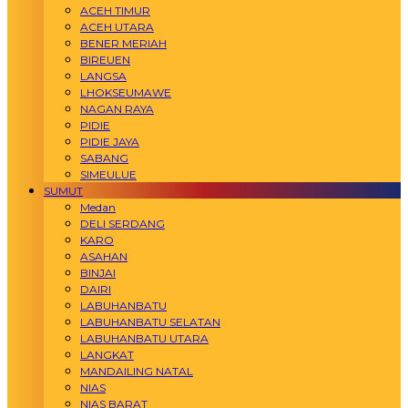
ACEH TIMUR
ACEH UTARA
BENER MERIAH
BIREUEN
LANGSA
LHOKSEUMAWE
NAGAN RAYA
PIDIE
PIDIE JAYA
SABANG
SIMEULUE
SUMUT
Medan
DELI SERDANG
KARO
ASAHAN
BINJAI
DAIRI
LABUHANBATU
LABUHANBATU SELATAN
LABUHANBATU UTARA
LANGKAT
MANDAILING NATAL
NIAS
NIAS BARAT