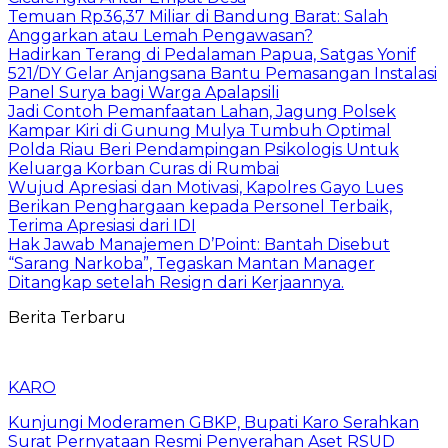
Temuan Rp36,37 Miliar di Bandung Barat: Salah
Anggarkan atau Lemah Pengawasan?
Hadirkan Terang di Pedalaman Papua, Satgas Yonif
521/DY Gelar Anjangsana Bantu Pemasangan Instalasi
Panel Surya bagi Warga Apalapsili
Jadi Contoh Pemanfaatan Lahan, Jagung Polsek
Kampar Kiri di Gunung Mulya Tumbuh Optimal
Polda Riau Beri Pendampingan Psikologis Untuk
Keluarga Korban Curas di Rumbai
Wujud Apresiasi dan Motivasi, Kapolres Gayo Lues
Berikan Penghargaan kepada Personel Terbaik,
Terima Apresiasi dari IDI
Hak Jawab Manajemen D’Point: Bantah Disebut
“Sarang Narkoba”, Tegaskan Mantan Manager
Ditangkap setelah Resign dari Kerjaannya.
Berita Terbaru
KARO
Kunjungi Moderamen GBKP, Bupati Karo Serahkan
Surat Pernyataan Resmi Penyerahan Aset RSUD