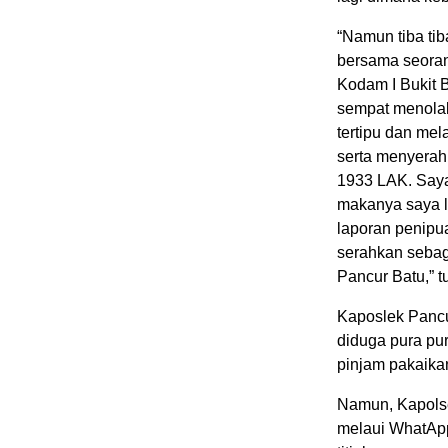
“Namun tiba tib
bersama seoran
Kodam I Bukit 
sempat menolak
tertipu dan me
serta menyerah
1933 LAK. Saya 
makanya saya l
laporan penipu
serahkan sebaga
Pancur Batu,” t
Kaposlek Pancu
diduga pura pur
pinjam pakaika
Namun, Kapolsek
melaui WhatApp