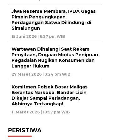
Jiwa Reserse Membara, IPDA Gagas
Pimpin Pengungkapan
Perdagangan Satwa Dilindungi di
Simalungun
15 Juni 2026 | 6:27 pm WIB
Wartawan Dihalangi Saat Rekam
Penyitaan, Dugaan Modus Penipuan
Pegadaian Rugikan Konsumen dan
Langgar Hukum
27 Maret 2026 | 3:24 pm WIB
Komitmen Polsek Bosar Maligas
Berantas Narkoba: Bandar Licin
Dikejar Sampai Perladangan,
Akhirnya Tertangkap!
11 Maret 2026 | 10:57 pm WIB
PERISTIWA