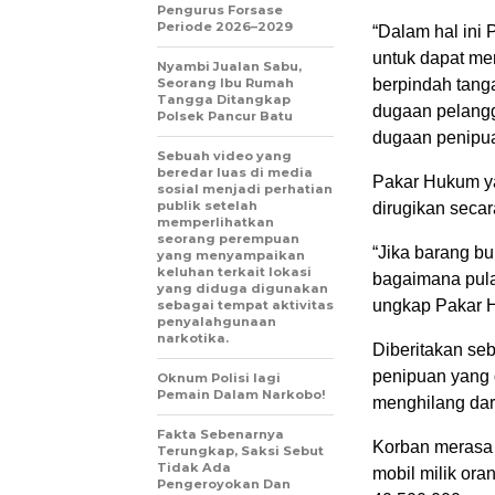
Pengurus Forsase
Periode 2026–2029
“Dalam hal ini
untuk dapat men
Nyambi Jualan Sabu,
Seorang Ibu Rumah
berpindah tang
Tangga Ditangkap
dugaan pelang
Polsek Pancur Batu
dugaan penipua
Sebuah video yang
beredar luas di media
Pakar Hukum ya
sosial menjadi perhatian
publik setelah
dirugikan seca
memperlihatkan
seorang perempuan
“Jika barang buk
yang menyampaikan
keluhan terkait lokasi
bagaimana pula
yang diduga digunakan
ungkap Pakar H
sebagai tempat aktivitas
penyalahgunaan
narkotika.
Diberitakan se
penipuan yang 
Oknum Polisi lagi
Pemain Dalam Narkobo!
menghilang dar
Fakta Sebenarnya
Korban merasa t
Terungkap, Saksi Sebut
Tidak Ada
mobil milik ora
Pengeroyokan Dan