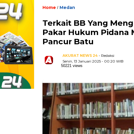
Home
Medan
/
Terkait BB Yang Mengh
Pakar Hukum Pidana M
Pancur Batu
AKURAT NEWS 24
- Redaksi
Senin, 13 Januari 2025 - 00:20 WIB
50221 views