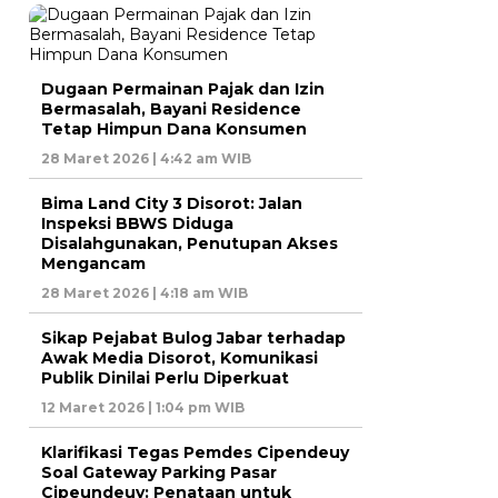
Dugaan Permainan Pajak dan Izin
Bermasalah, Bayani Residence
Tetap Himpun Dana Konsumen
28 Maret 2026 | 4:42 am WIB
Bima Land City 3 Disorot: Jalan
Inspeksi BBWS Diduga
Disalahgunakan, Penutupan Akses
Mengancam
28 Maret 2026 | 4:18 am WIB
Sikap Pejabat Bulog Jabar terhadap
Awak Media Disorot, Komunikasi
Publik Dinilai Perlu Diperkuat
12 Maret 2026 | 1:04 pm WIB
Klarifikasi Tegas Pemdes Cipendeuy
Soal Gateway Parking Pasar
Cipeundeuy: Penataan untuk