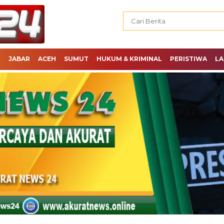
H
JABAR
ACEH
SUMUT
HUKUM & KRIMINAL
PERISTIWA
LA