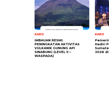
KARO
KARO
IMBAUAN RESMI:
Pemeri
PENINGKATAN AKTIVITAS
Hadiri 
VULKANIK GUNUNG API
Sumater
SINABUNG (LEVEL II –
2026 d
WASPADA)