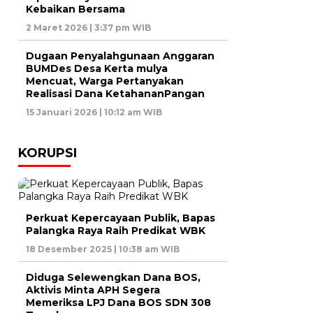
Kebaikan Bersama
2 Maret 2026 | 3:37 pm WIB
Dugaan Penyalahgunaan Anggaran
BUMDes Desa Kerta mulya
Mencuat, Warga Pertanyakan
Realisasi Dana KetahananPangan
15 Januari 2026 | 10:12 am WIB
KORUPSI
Perkuat Kepercayaan Publik, Bapas
Palangka Raya Raih Predikat WBK
18 Desember 2025 | 10:38 am WIB
Diduga Selewengkan Dana BOS,
Aktivis Minta APH Segera
Memeriksa LPJ Dana BOS SDN 308