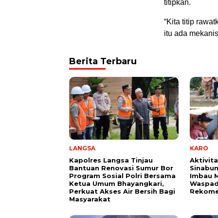
titipkan.
“Kita titip raw
itu ada mekanis
Berita Terbaru
LANGSA
KARO
Kapolres Langsa Tinjau
Aktivi
Bantuan Renovasi Sumur Bor
Sinabu
Program Sosial Polri Bersama
Imbau 
Ketua Umum Bhayangkari,
Waspad
Perkuat Akses Air Bersih Bagi
Rekome
Masyarakat