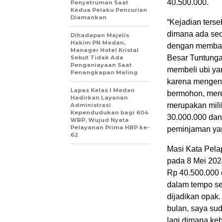
40.500.000.
Penyetruman Saat
Kedua Pelaku Pencurian
Diamankan
“Kejadian terse
dimana ada seo
Dihadapan Majelis
Hakim PN Medan,
dengan membawa
Manager Hotel Kristal
Besar Tuntunga
Sebut Tidak Ada
Penganiayaan Saat
membeli ubi ya
Penangkapan Maling
karena mengena
Lapas Kelas I Medan
bermohon, mere
Hadirkan Layanan
merupakan mili
Administrasi
Kependudukan bagi 604
30.000.000 dan
WBP, Wujud Nyata
Pelayanan Prima HBP ke-
peminjaman yan
62
Masi Kata Pela
pada 8 Mei 202
Rp 40.500.000 
dalam tempo se
dijadikan opak.
bulan, saya su
lagi dimana ke