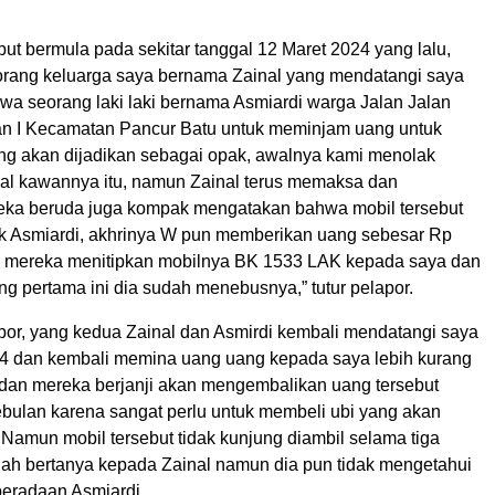
but bermula pada sekitar tanggal 12 Maret 2024 yang lalu,
rang keluarga saya bernama Zainal yang mendatangi saya
 seorang laki laki bernama Asmiardi warga Jalan Jalan
n I Kecamatan Pancur Batu untuk meminjam uang untuk
ng akan dijadikan sebagai opak, awalnya kami menolak
l kawannya itu, namun Zainal terus memaksa dan
ka beruda juga kompak mengatakan bahwa mobil tersebut
k Asmiardi, akhrinya W pun memberikan uang sebesar Rp
 mereka menitipkan mobilnya BK 1533 LAK kepada saya dan
g pertama ini dia sudah menebusnya,” tutur pelapor.
por, yang kedua Zainal dan Asmirdi kembali mendatangi saya
4 dan kembali memina uang uang kepada saya lebih kurang
dan mereka berjanji akan mengembalikan uang tersebut
bulan karena sangat perlu untuk membeli ubi yang akan
 Namun mobil tersebut tidak kunjung diambil selama tiga
dah bertanya kepada Zainal namun dia pun tidak mengetahui
beradaan Asmiardi.