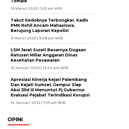
Tomale
19 Maret 2025 | 3:15 am WIB
Takut Kedoknya Terbongkar, Kadis
PMK Rohil Ancam Mahasiswa,
Berujung Laporan Kepolisi
8 Maret 2025 | 9:08 pm WIB
LSM Jerat Surati Besarnya Dugaan
Ratusan Miliar Anggaran Dinas
Kesehatan Pesawaran
15 Januari 2025 | 10:44 pm WIB
Apresiasi Kinerja Kejari Palembang
Dan Kejati Sumsel, Gempur Siap
Aksi Jilid III Menuntut Pj Gubernur
Evaluasi Pejabat Terindikasi Korupsi
14 Januari 2025 | 1:39 am WIB
OPINI