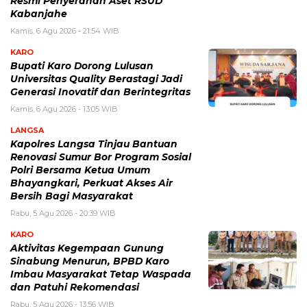
Resmi Penyerahan Aset RSUD
Kabanjahe
Kamis, 6 Agu 2026 - 21:54 WIB
KARO
Bupati Karo Dorong Lulusan
Universitas Quality Berastagi Jadi
Generasi Inovatif dan Berintegritas
Kamis, 6 Agu 2026 - 13:05 WIB
LANGSA
Kapolres Langsa Tinjau Bantuan
Renovasi Sumur Bor Program Sosial
Polri Bersama Ketua Umum
Bhayangkari, Perkuat Akses Air
Bersih Bagi Masyarakat
Rabu, 5 Agu 2026 - 20:39 WIB
KARO
Aktivitas Kegempaan Gunung
Sinabung Menurun, BPBD Karo
Imbau Masyarakat Tetap Waspada
dan Patuhi Rekomendasi
Rabu, 5 Agu 2026 - 13:56 WIB