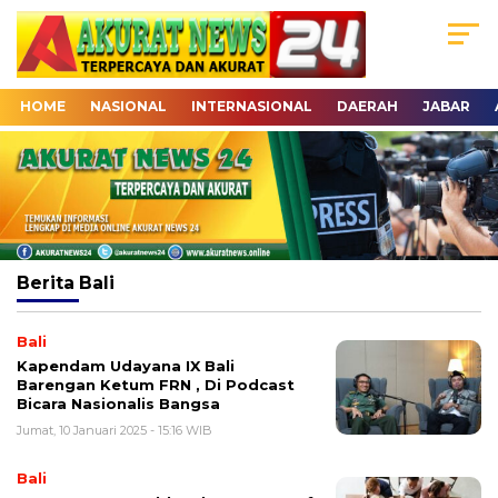
HOME
NASIONAL
INTERNASIONAL
DAERAH
JABAR
Berita
Bali
Bali
Kapendam Udayana IX Bali
Barengan Ketum FRN , Di Podcast
Bicara Nasionalis Bangsa
Jumat, 10 Januari 2025 - 15:16 WIB
Bali