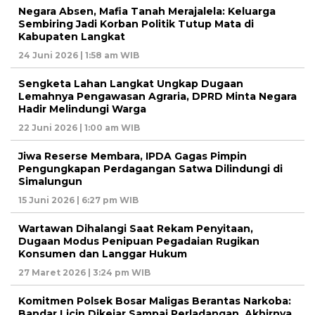
Negara Absen, Mafia Tanah Merajalela: Keluarga
Sembiring Jadi Korban Politik Tutup Mata di
Kabupaten Langkat
24 Juni 2026 | 1:58 am WIB
Sengketa Lahan Langkat Ungkap Dugaan
Lemahnya Pengawasan Agraria, DPRD Minta Negara
Hadir Melindungi Warga
22 Juni 2026 | 1:00 am WIB
Jiwa Reserse Membara, IPDA Gagas Pimpin
Pengungkapan Perdagangan Satwa Dilindungi di
Simalungun
15 Juni 2026 | 6:27 pm WIB
Wartawan Dihalangi Saat Rekam Penyitaan,
Dugaan Modus Penipuan Pegadaian Rugikan
Konsumen dan Langgar Hukum
27 Maret 2026 | 3:24 pm WIB
Komitmen Polsek Bosar Maligas Berantas Narkoba:
Bandar Licin Dikejar Sampai Perladangan, Akhirnya