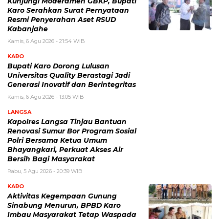
Kunjungi Moderamen GBKP, Bupati
Karo Serahkan Surat Pernyataan
Resmi Penyerahan Aset RSUD
Kabanjahe
Kamis, 6 Agu 2026 - 21:54 WIB
KARO
Bupati Karo Dorong Lulusan
Universitas Quality Berastagi Jadi
Generasi Inovatif dan Berintegritas
Kamis, 6 Agu 2026 - 13:05 WIB
LANGSA
Kapolres Langsa Tinjau Bantuan
Renovasi Sumur Bor Program Sosial
Polri Bersama Ketua Umum
Bhayangkari, Perkuat Akses Air
Bersih Bagi Masyarakat
Rabu, 5 Agu 2026 - 20:39 WIB
KARO
Aktivitas Kegempaan Gunung
Sinabung Menurun, BPBD Karo
Imbau Masyarakat Tetap Waspada