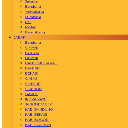
Jakarta
Bandung
Yogyakarta
Surabaya
Bali
Medan
Palembang
JABAR
Bandung
CIMAHI
BOGOR
DEPOK
BANDUNG BARAT
BANJAR
BEKASI
CIAMIS
CIANJUR
CIREBON
GARUT
INDRAMAYU
JABODETABEK
KAB. BANDUNG
KAB. BEKASI
KAB. BOGOR
KAB. CIREBON