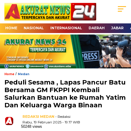
HOME
NASIONAL
INTERNASIONAL
DAERAH
JABAR
/
Home
Medan
Peduli Sesama , Lapas Pancur Batu
Bersama GM FKPPI Kembali
Salurkan Bantuan ke Rumah Yatim
Dan Keluarga Warga Binaan
REDAKSI MEDAN
- Redaksi
Rabu, 19 Februari 2025 - 19:17 WIB
50248 views