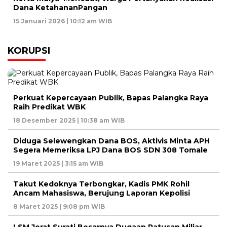
Dana KetahananPangan
15 Januari 2026 | 10:12 am WIB
KORUPSI
Perkuat Kepercayaan Publik, Bapas Palangka Raya
Raih Predikat WBK
18 Desember 2025 | 10:38 am WIB
Diduga Selewengkan Dana BOS, Aktivis Minta APH
Segera Memeriksa LPJ Dana BOS SDN 308 Tomale
19 Maret 2025 | 3:15 am WIB
Takut Kedoknya Terbongkar, Kadis PMK Rohil
Ancam Mahasiswa, Berujung Laporan Kepolisi
8 Maret 2025 | 9:08 pm WIB
LSM Jerat Surati Besarnya Dugaan Ratusan Miliar