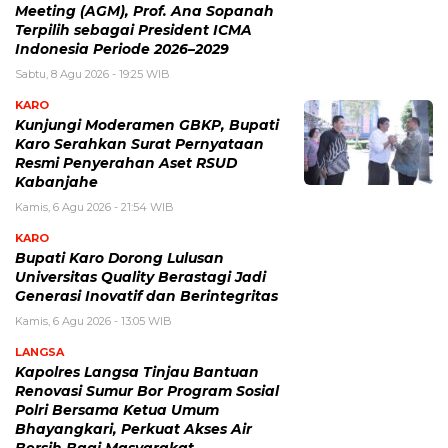
Meeting (AGM), Prof. Ana Sopanah
Terpilih sebagai President ICMA
Indonesia Periode 2026–2029
Sabtu, 8 Agu 2026 - 19:25 WIB
KARO
Kunjungi Moderamen GBKP, Bupati
Karo Serahkan Surat Pernyataan
Resmi Penyerahan Aset RSUD
Kabanjahe
Kamis, 6 Agu 2026 - 21:54 WIB
KARO
Bupati Karo Dorong Lulusan
Universitas Quality Berastagi Jadi
Generasi Inovatif dan Berintegritas
Kamis, 6 Agu 2026 - 13:05 WIB
LANGSA
Kapolres Langsa Tinjau Bantuan
Renovasi Sumur Bor Program Sosial
Polri Bersama Ketua Umum
Bhayangkari, Perkuat Akses Air
Bersih Bagi Masyarakat