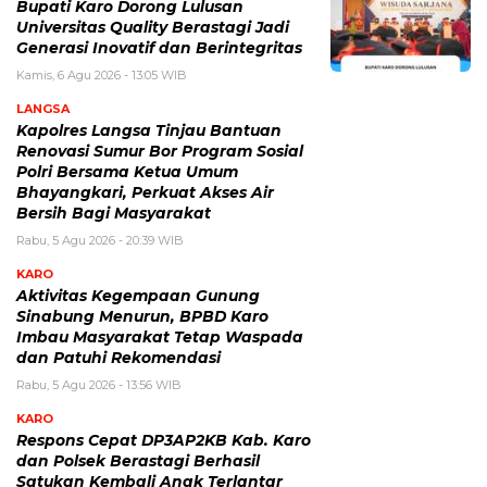
Bupati Karo Dorong Lulusan
Universitas Quality Berastagi Jadi
Generasi Inovatif dan Berintegritas
Kamis, 6 Agu 2026 - 13:05 WIB
LANGSA
Kapolres Langsa Tinjau Bantuan
Renovasi Sumur Bor Program Sosial
Polri Bersama Ketua Umum
Bhayangkari, Perkuat Akses Air
Bersih Bagi Masyarakat
Rabu, 5 Agu 2026 - 20:39 WIB
KARO
Aktivitas Kegempaan Gunung
Sinabung Menurun, BPBD Karo
Imbau Masyarakat Tetap Waspada
dan Patuhi Rekomendasi
Rabu, 5 Agu 2026 - 13:56 WIB
KARO
Respons Cepat DP3AP2KB Kab. Karo
dan Polsek Berastagi Berhasil
Satukan Kembali Anak Terlantar