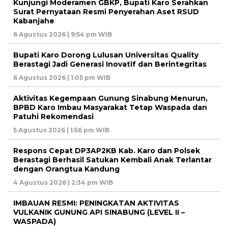
Kunjungi Moderamen GBKP, Bupati Karo Serahkan
Surat Pernyataan Resmi Penyerahan Aset RSUD
Kabanjahe
6 Agustus 2026 | 9:54 pm WIB
Bupati Karo Dorong Lulusan Universitas Quality
Berastagi Jadi Generasi Inovatif dan Berintegritas
6 Agustus 2026 | 1:05 pm WIB
Aktivitas Kegempaan Gunung Sinabung Menurun,
BPBD Karo Imbau Masyarakat Tetap Waspada dan
Patuhi Rekomendasi
5 Agustus 2026 | 1:56 pm WIB
Respons Cepat DP3AP2KB Kab. Karo dan Polsek
Berastagi Berhasil Satukan Kembali Anak Terlantar
dengan Orangtua Kandung
4 Agustus 2026 | 2:34 pm WIB
IMBAUAN RESMI: PENINGKATAN AKTIVITAS
VULKANIK GUNUNG API SINABUNG (LEVEL II –
WASPADA)