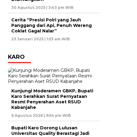
30 Agustus 2025 | 3:43 pm WIB
Cerita “Presisi Polri yang Jauh
Panggang dari Api, Penuh Wereng
Coklat Gagal Nalar”
23 Januari 2025 | 1:53 am WIB
KARO
Kunjungi Moderamen GBKP, Bupati
Karo Serahkan Surat Pernyataan
Resmi Penyerahan Aset RSUD
Kabanjahe
6 Agustus 2026 | 9:54 pm WIB
Bupati Karo Dorong Lulusan
Universitas Quality Berastagi Jadi