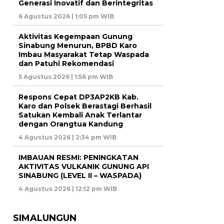
Generasi Inovatif dan Berintegritas
6 Agustus 2026 | 1:05 pm WIB
Aktivitas Kegempaan Gunung
Sinabung Menurun, BPBD Karo
Imbau Masyarakat Tetap Waspada
dan Patuhi Rekomendasi
5 Agustus 2026 | 1:56 pm WIB
Respons Cepat DP3AP2KB Kab.
Karo dan Polsek Berastagi Berhasil
Satukan Kembali Anak Terlantar
dengan Orangtua Kandung
4 Agustus 2026 | 2:34 pm WIB
IMBAUAN RESMI: PENINGKATAN
AKTIVITAS VULKANIK GUNUNG API
SINABUNG (LEVEL II – WASPADA)
4 Agustus 2026 | 12:12 pm WIB
SIMALUNGUN