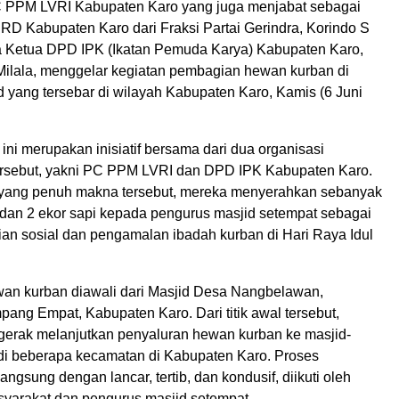
C PPM LVRI Kabupaten Karo yang juga menjabat sebagai
RD Kabupaten Karo dari Fraksi Partai Gerindra, Korindo S
a Ketua DPD IPK (Ikatan Pemuda Karya) Kabupaten Karo,
ilala, menggelar kegiatan pembagian hewan kurban di
 yang tersebar di wilayah Kabupaten Karo, Kamis (6 Juni
 ini merupakan inisiatif bersama dari dua organisasi
rsebut, yakni PC PPM LVRI dan DPD IPK Kabupaten Karo.
ang penuh makna tersebut, mereka menyerahkan sebanyak
dan 2 ekor sapi kepada pengurus masjid setempat sebagai
ian sosial dan pengamalan ibadah kurban di Hari Raya Idul
n kurban diawali dari Masjid Desa Nangbelawan,
ang Empat, Kabupaten Karo. Dari titik awal tersebut,
erak melanjutkan penyaluran hewan kurban ke masjid-
 di beberapa kecamatan di Kabupaten Karo. Proses
ngsung dengan lancar, tertib, dan kondusif, diikuti oleh
yarakat dan pengurus masjid setempat.