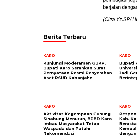
berjalan denga
(Citra Yz.SP/ 
Berita Terbaru
KARO
KARO
Kunjungi Moderamen GBKP,
Bupati 
Bupati Karo Serahkan Surat
Univers
Pernyataan Resmi Penyerahan
Jadi Ge
Aset RSUD Kabanjahe
Berinte
KARO
KARO
Aktivitas Kegempaan Gunung
Respon
Sinabung Menurun, BPBD Karo
Kab. Ka
Imbau Masyarakat Tetap
Berasta
Waspada dan Patuhi
Kembali
Rekomendasi
dengan