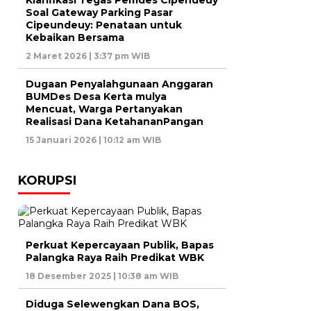
Klarifikasi Tegas Pemdes Cipendeuy
Soal Gateway Parking Pasar
Cipeundeuy: Penataan untuk
Kebaikan Bersama
2 Maret 2026 | 3:37 pm WIB
Dugaan Penyalahgunaan Anggaran
BUMDes Desa Kerta mulya
Mencuat, Warga Pertanyakan
Realisasi Dana KetahananPangan
15 Januari 2026 | 10:12 am WIB
KORUPSI
Perkuat Kepercayaan Publik, Bapas
Palangka Raya Raih Predikat WBK
18 Desember 2025 | 10:38 am WIB
Diduga Selewengkan Dana BOS,