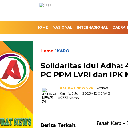
HOME
NASIONAL
INTERNASIONAL
DAERA
Home
KARO
/
Solidaritas Idul Adha
PC PPM LVRI dan IPK 
AKURAT NEWS 24
- Redaksi
Kamis, 5 Juni 2025 - 12:06 WIB
50223 views
Tanah Karo
–
D
Berita Terkait