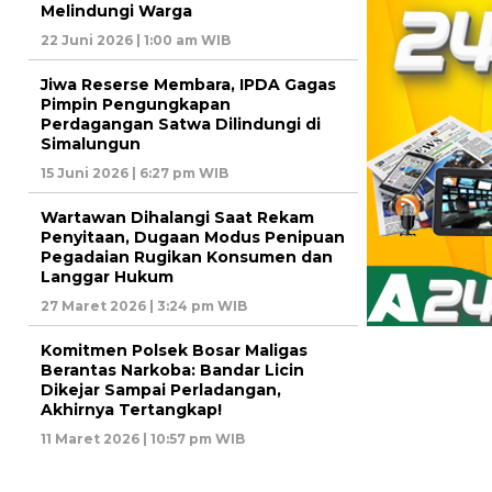
Melindungi Warga
22 Juni 2026 | 1:00 am WIB
Jiwa Reserse Membara, IPDA Gagas
Pimpin Pengungkapan
Perdagangan Satwa Dilindungi di
Simalungun
15 Juni 2026 | 6:27 pm WIB
Wartawan Dihalangi Saat Rekam
Penyitaan, Dugaan Modus Penipuan
Pegadaian Rugikan Konsumen dan
Langgar Hukum
27 Maret 2026 | 3:24 pm WIB
Komitmen Polsek Bosar Maligas
Berantas Narkoba: Bandar Licin
Dikejar Sampai Perladangan,
Akhirnya Tertangkap!
11 Maret 2026 | 10:57 pm WIB