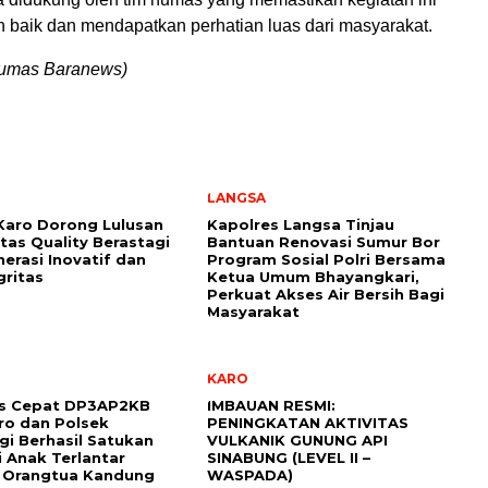
n baik dan mendapatkan perhatian luas dari masyarakat.
Humas Baranews)
LANGSA
Karo Dorong Lulusan
Kapolres Langsa Tinjau
itas Quality Berastagi
Bantuan Renovasi Sumur Bor
nerasi Inovatif dan
Program Sosial Polri Bersama
gritas
Ketua Umum Bhayangkari,
Perkuat Akses Air Bersih Bagi
Masyarakat
KARO
s Cepat DP3AP2KB
IMBAUAN RESMI:
ro dan Polsek
PENINGKATAN AKTIVITAS
gi Berhasil Satukan
VULKANIK GUNUNG API
 Anak Terlantar
SINABUNG (LEVEL II –
 Orangtua Kandung
WASPADA)