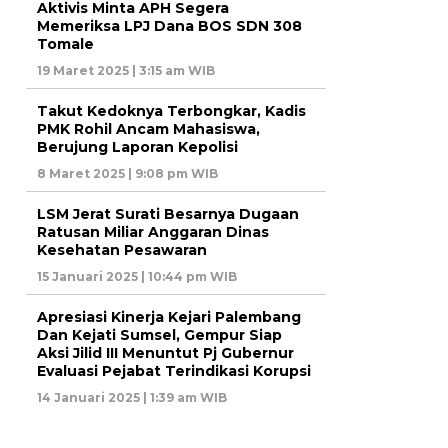
Aktivis Minta APH Segera
Memeriksa LPJ Dana BOS SDN 308
Tomale
19 Maret 2025 | 3:15 am WIB
Takut Kedoknya Terbongkar, Kadis
PMK Rohil Ancam Mahasiswa,
Berujung Laporan Kepolisi
8 Maret 2025 | 9:08 pm WIB
LSM Jerat Surati Besarnya Dugaan
Ratusan Miliar Anggaran Dinas
Kesehatan Pesawaran
15 Januari 2025 | 10:44 pm WIB
Apresiasi Kinerja Kejari Palembang
Dan Kejati Sumsel, Gempur Siap
Aksi Jilid III Menuntut Pj Gubernur
Evaluasi Pejabat Terindikasi Korupsi
14 Januari 2025 | 1:39 am WIB