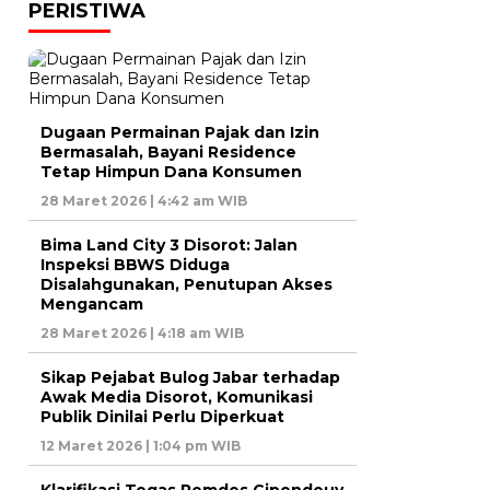
PERISTIWA
Dugaan Permainan Pajak dan Izin
Bermasalah, Bayani Residence
Tetap Himpun Dana Konsumen
28 Maret 2026 | 4:42 am WIB
Bima Land City 3 Disorot: Jalan
Inspeksi BBWS Diduga
Disalahgunakan, Penutupan Akses
Mengancam
28 Maret 2026 | 4:18 am WIB
Sikap Pejabat Bulog Jabar terhadap
Awak Media Disorot, Komunikasi
Publik Dinilai Perlu Diperkuat
12 Maret 2026 | 1:04 pm WIB