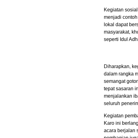
Kegiatan sosial
menjadi contoh
lokal dapat ber
masyarakat, k
seperti Idul Adh
Diharapkan, keg
dalam rangka m
semangat goton
tepat sasaran 
menjalankan i
seluruh peneri
Kegiatan pemb
Karo ini berla
acara berjalan
pembagian juga