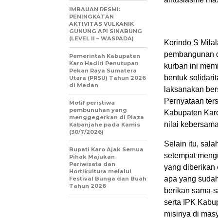
IMBAUAN RESMI:
PENINGKATAN
AKTIVITAS VULKANIK
GUNUNG API SINABUNG
(LEVEL II – WASPADA)
Korindo S Milal
pembangunan d
Pemerintah Kabupaten
Karo Hadiri Penutupan
kurban ini mem
Pekan Raya Sumatera
bentuk solidari
Utara (PRSU) Tahun 2026
di Medan
laksanakan ber
Pernyataan ter
Motif peristiwa
pembunuhan yang
Kabupaten Karo
menggegerkan di Plaza
nilai kebersam
Kabanjahe pada Kamis
(30/7/2026)
Selain itu, sal
Bupati Karo Ajak Semua
setempat mengu
Pihak Majukan
Pariwisata dan
yang diberika
Hortikultura melalui
apa yang suda
Festival Bunga dan Buah
Tahun 2026
berikan sama-s
serta IPK Kabu
misinya di masy