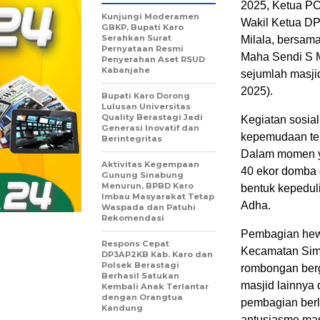
2025, Ketua P
Kunjungi Moderamen
Wakil Ketua DP
GBKP, Bupati Karo
Serahkan Surat
Milala, bersam
Pernyataan Resmi
Maha Sendi S M
Penyerahan Aset RSUD
Kabanjahe
sejumlah masjid
2025).
Bupati Karo Dorong
Lulusan Universitas
Quality Berastagi Jadi
Kegiatan sosial
Generasi Inovatif dan
kepemudaan te
Berintegritas
Dalam momen y
Aktivitas Kegempaan
40 ekor domba 
Gunung Sinabung
Menurun, BPBD Karo
bentuk kepedul
Imbau Masyarakat Tetap
Adha.
Waspada dan Patuhi
Rekomendasi
Pembagian hewa
Respons Cepat
Kecamatan Simp
DP3AP2KB Kab. Karo dan
Polsek Berastagi
rombongan berg
Berhasil Satukan
masjid lainnya
Kembali Anak Terlantar
dengan Orangtua
pembagian berla
Kandung
antusiasme mas