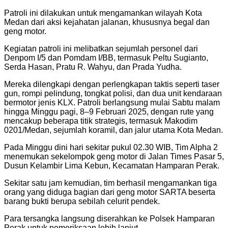
Patroli ini dilakukan untuk mengamankan wilayah Kota
Medan dari aksi kejahatan jalanan, khususnya begal dan
geng motor.
Kegiatan patroli ini melibatkan sejumlah personel dari
Denpom I/5 dan Pomdam I/BB, termasuk Peltu Sugianto,
Serda Hasan, Pratu R. Wahyu, dan Prada Yudha.
Mereka dilengkapi dengan perlengkapan taktis seperti taser
gun, rompi pelindung, tongkat polisi, dan dua unit kendaraan
bermotor jenis KLX. Patroli berlangsung mulai Sabtu malam
hingga Minggu pagi, 8–9 Februari 2025, dengan rute yang
mencakup beberapa titik strategis, termasuk Makodim
0201/Medan, sejumlah koramil, dan jalur utama Kota Medan.
Pada Minggu dini hari sekitar pukul 02.30 WIB, Tim Alpha 2
menemukan sekelompok geng motor di Jalan Times Pasar 5,
Dusun Kelambir Lima Kebun, Kecamatan Hamparan Perak.
Sekitar satu jam kemudian, tim berhasil mengamankan tiga
orang yang diduga bagian dari geng motor SARTA beserta
barang bukti berupa sebilah celurit pendek.
Para tersangka langsung diserahkan ke Polsek Hamparan
Perak untuk pemeriksaan lebih lanjut.