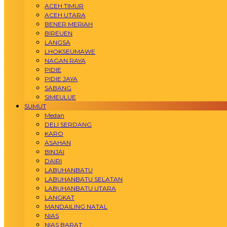
ACEH TIMUR
ACEH UTARA
BENER MERIAH
BIREUEN
LANGSA
LHOKSEUMAWE
NAGAN RAYA
PIDIE
PIDIE JAYA
SABANG
SIMEULUE
SUMUT
Medan
DELI SERDANG
KARO
ASAHAN
BINJAI
DAIRI
LABUHANBATU
LABUHANBATU SELATAN
LABUHANBATU UTARA
LANGKAT
MANDAILING NATAL
NIAS
NIAS BARAT