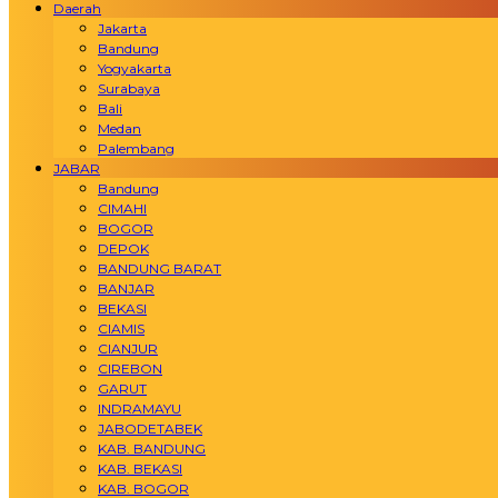
Daerah
Jakarta
Bandung
Yogyakarta
Surabaya
Bali
Medan
Palembang
JABAR
Bandung
CIMAHI
BOGOR
DEPOK
BANDUNG BARAT
BANJAR
BEKASI
CIAMIS
CIANJUR
CIREBON
GARUT
INDRAMAYU
JABODETABEK
KAB. BANDUNG
KAB. BEKASI
KAB. BOGOR