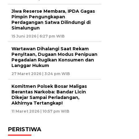
Jiwa Reserse Membara, IPDA Gagas
Pimpin Pengungkapan
Perdagangan Satwa Dilindungi di
Simalungun
15 Juni 2026 | 6:27 pm WIB
Wartawan Dihalangi Saat Rekam
Penyitaan, Dugaan Modus Penipuan
Pegadaian Rugikan Konsumen dan
Langgar Hukum
27 Maret 2026 | 3:24 pm WIB
Komitmen Polsek Bosar Maligas
Berantas Narkoba: Bandar Licin
Dikejar Sampai Perladangan,
Akhirnya Tertangkap!
11 Maret 2026 | 10:57 pm WIB
PERISTIWA