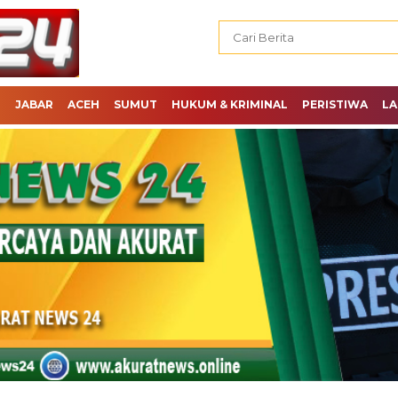
H
JABAR
ACEH
SUMUT
HUKUM & KRIMINAL
PERISTIWA
LA