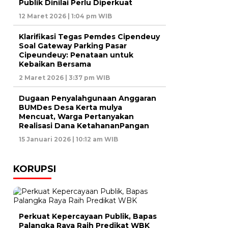
Publik Dinilai Perlu Diperkuat
12 Maret 2026 | 1:04 pm WIB
Klarifikasi Tegas Pemdes Cipendeuy
Soal Gateway Parking Pasar
Cipeundeuy: Penataan untuk
Kebaikan Bersama
2 Maret 2026 | 3:37 pm WIB
Dugaan Penyalahgunaan Anggaran
BUMDes Desa Kerta mulya
Mencuat, Warga Pertanyakan
Realisasi Dana KetahananPangan
15 Januari 2026 | 10:12 am WIB
KORUPSI
Perkuat Kepercayaan Publik, Bapas
Palangka Raya Raih Predikat WBK