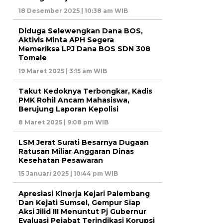
18 Desember 2025 | 10:38 am WIB
Diduga Selewengkan Dana BOS,
Aktivis Minta APH Segera
Memeriksa LPJ Dana BOS SDN 308
Tomale
19 Maret 2025 | 3:15 am WIB
Takut Kedoknya Terbongkar, Kadis
PMK Rohil Ancam Mahasiswa,
Berujung Laporan Kepolisi
8 Maret 2025 | 9:08 pm WIB
LSM Jerat Surati Besarnya Dugaan
Ratusan Miliar Anggaran Dinas
Kesehatan Pesawaran
15 Januari 2025 | 10:44 pm WIB
Apresiasi Kinerja Kejari Palembang
Dan Kejati Sumsel, Gempur Siap
Aksi Jilid III Menuntut Pj Gubernur
Evaluasi Pejabat Terindikasi Korupsi