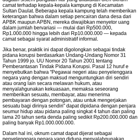
camat terhadap kepala-kepala kampung di Kecamatan
Sultan Daulat. Beberapa kepala kampung telah memberikan
keterangan bahwa dalam setiap pencairan dana desa dari
APBK maupun APBN, mereka diwajibkan menyetor uang
dalam jumlah bervariasi — mulai dari Rp500.000,
Rp1.000.000 hingga lebih dari Rp10.000.000 — kepada
camat sebagai syarat administratif informal.
Jika benar, praktik ini dapat digolongkan sebagai tindak
pidana korupsi berdasarkan Undang-Undang Nomor 31
Tahun 1999 jo. UU Nomor 20 Tahun 2001 tentang
Pemberantasan Tindak Pidana Korupsi. Pasal 12 huruf e
menyebutkan bahwa “Pegawai negeri atau penyelenggara
negara yang dengan maksud menguntungkan diri sendiri
atau orang lain secara melawan hukum, atau
menyalahgunakan kekuasaan, memaksa seseorang
memberikan sesuatu, membayar, atau menerima
pembayaran dengan potongan, atau untuk mengerjakan
sesuatu bagi dirinya sendiri” dapat dipidana dengan penjara
seumur hidup atau pidana paling singkat 4 tahun dan paling
lama 20 tahun serta denda paling sedikit Rp200.000.000 dan
paling banyak Rp1.000.000.000.
Dalam hal ini, oknum camat dapat dijerat sebagai
penyelenggara negara yang diduga menyalahgunakan