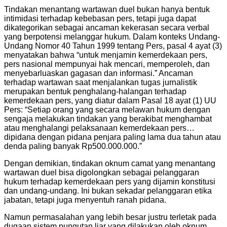
Tindakan menantang wartawan duel bukan hanya bentuk
intimidasi terhadap kebebasan pers, tetapi juga dapat
dikategorikan sebagai ancaman kekerasan secara verbal
yang berpotensi melanggar hukum. Dalam konteks Undang-
Undang Nomor 40 Tahun 1999 tentang Pers, pasal 4 ayat (3)
menyatakan bahwa “untuk menjamin kemerdekaan pers,
pers nasional mempunyai hak mencari, memperoleh, dan
menyebarluaskan gagasan dan informasi.” Ancaman
terhadap wartawan saat menjalankan tugas jurnalistik
merupakan bentuk penghalang-halangan terhadap
kemerdekaan pers, yang diatur dalam Pasal 18 ayat (1) UU
Pers: “Setiap orang yang secara melawan hukum dengan
sengaja melakukan tindakan yang berakibat menghambat
atau menghalangi pelaksanaan kemerdekaan pers…
dipidana dengan pidana penjara paling lama dua tahun atau
denda paling banyak Rp500.000.000.”
Dengan demikian, tindakan oknum camat yang menantang
wartawan duel bisa digolongkan sebagai pelanggaran
hukum terhadap kemerdekaan pers yang dijamin konstitusi
dan undang-undang. Ini bukan sekadar pelanggaran etika
jabatan, tetapi juga menyentuh ranah pidana.
Namun permasalahan yang lebih besar justru terletak pada
dugaan sistem pungutan liar yang dilakukan oleh oknum