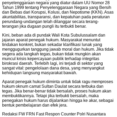
penyelenggaraan negara yang diatur dalam UU Nomor 28
Tahun 1999 tentang Penyelenggaraan Negara yang Bersih
dan Bebas dari Korupsi, Kolusi, dan Nepotisme (KKN). Asas
akuntabilitas, transparansi, dan kepatuhan pada peraturan
perundang-undangan telah dilanggar secara terang-
terangan jika dugaan pungli itu terbukti benar.
Kini, beban ada di pundak Wali Kota Subulussalam dan
jajaran aparat penegak hukum. Masyarakat menuntut
tindakan konkret, bukan sekadar klarifikasi lunak yang
menggugurkan tanggung jawab moral dan hukum. Jika tidak
segera ada langkah tegas, bukan tidak mungkin akan
muncul krisis kepercayaan publik terhadap integritas
birokrasi daerah. Terlebih lagi, ini terjadi di sektor yang
sangat vital: pengelolaan dana desa, yang menyangkut
kehidupan langsung masyarakat bawah.
Aparat penegak hukum diminta untuk tidak ragu memproses
hukum oknum camat Sultan Daulat secara terbuka dan
tegas. Jika benar-benar tidak bersalah, proses hukum akan
membuktikannya. Tetapi jika terbukti bersalah, maka
penegakan hukum harus dijalankan hingga ke akar, sebagai
bentuk pembelajaran dan efek jera.
Redaksi FW FRN Fast Respon Counter Polri Nusantara