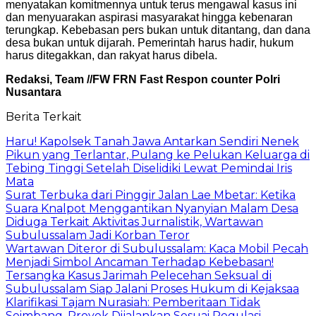
menyatakan komitmennya untuk terus mengawal kasus ini
dan menyuarakan aspirasi masyarakat hingga kebenaran
terungkap. Kebebasan pers bukan untuk ditantang, dan dana
desa bukan untuk dijarah. Pemerintah harus hadir, hukum
harus ditegakkan, dan rakyat harus dibela.
Redaksi, Team //FW FRN Fast Respon counter Polri
Nusantara
Berita Terkait
Haru! Kapolsek Tanah Jawa Antarkan Sendiri Nenek
Pikun yang Terlantar, Pulang ke Pelukan Keluarga di
Tebing Tinggi Setelah Diselidiki Lewat Pemindai Iris
Mata
Surat Terbuka dari Pinggir Jalan Lae Mbetar: Ketika
Suara Knalpot Menggantikan Nyanyian Malam Desa
Diduga Terkait Aktivitas Jurnalistik, Wartawan
Subulussalam Jadi Korban Teror
Wartawan Diteror di Subulussalam: Kaca Mobil Pecah
Menjadi Simbol Ancaman Terhadap Kebebasan!
Tersangka Kasus Jarimah Pelecehan Seksual di
Subulussalam Siap Jalani Proses Hukum di Kejaksaa
Klarifikasi Tajam Nurasiah: Pemberitaan Tidak
Seimbang, Proyek Dijalankan Sesuai Regulasi