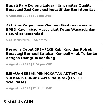
Bupati Karo Dorong Lulusan Universitas Quality
Berastagi Jadi Generasi Inovatif dan Berintegritas
6 Agustus 2026 | 1:05 pm WIB
Aktivitas Kegempaan Gunung Sinabung Menurun,
BPBD Karo Imbau Masyarakat Tetap Waspada dan
Patuhi Rekomendasi
5 Agustus 2026 | 1:56 pm WIB
Respons Cepat DP3AP2KB Kab. Karo dan Polsek
Berastagi Berhasil Satukan Kembali Anak Terlantar
dengan Orangtua Kandung
4 Agustus 2026 | 2:34 pm WIB
IMBAUAN RESMI: PENINGKATAN AKTIVITAS
VULKANIK GUNUNG API SINABUNG (LEVEL II –
WASPADA)
4 Agustus 2026 | 12:12 pm WIB
SIMALUNGUN