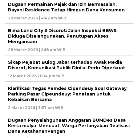
Dugaan Permainan Pajak dan Izin Bermasalah,
Bayani Residence Tetap Himpun Dana Konsumen
28 Maret 2026 | 4:42 am WIB
Bima Land City 3 Disorot: Jalan Inspeksi BBWS
Diduga Disalahgunakan, Penutupan Akses
Mengancam
28 Maret 2026 | 4:18 am WIB
Sikap Pejabat Bulog Jabar terhadap Awak Media
Disorot, Komunikasi Publik Dinilai Perlu Diperkuat
12 Maret 2026 | 1:04 pm WIB
Klarifikasi Tegas Pemdes Cipendeuy Soal Gateway
Parking Pasar Cipeundeuy: Penataan untuk
Kebaikan Bersama
2 Maret 2026 | 3:37 pm WIB
Dugaan Penyalahgunaan Anggaran BUMDes Desa
Kerta mulya Mencuat, Warga Pertanyakan Realisasi
Dana KetahananPangan