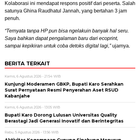
Kolaborasi ini mendapat respons positif dari peserta. Salah
satunya Ghina Raudhatul Jannah, yang bertahan 3 jam
penuh.
“Ternyata tanpa HP pun bisa ngelakuin banyak hal seru.
Saya bahkan dapat pengalaman baru dari ecoprint,
sampai kepikiran untuk coba detoks digital lagi,”
ujarnya.
BERITA TERKAIT
Kamis, 6 Agustus 2026 - 21:54 WIB
Kunjungi Moderamen GBKP, Bupati Karo Serahkan
Surat Pernyataan Resmi Penyerahan Aset RSUD
Kabanjahe
Kamis, 6 Agustus 2026 - 13:05 WIB
Bupati Karo Dorong Lulusan Universitas Quality
Berastagi Jadi Generasi Inovatif dan Berintegritas
Rabu, 5 Agustus 2026 - 13:56 WIB
Aktivitas Kegempaan Gunung Sinabung Menurun,