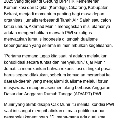
2025 yang digelar di Gedung BPPTIK Kementerian
Komunikasi dan Digital (Komdigi), Cikarang, Kabupaten
Bekasi, menjadi momentum penting bagi masa depan
organisasi jurnalis terbesar di Tanah Air. Salah satu calon
ketua umum, Akhmad Munir, menegaskan misi utamanya
adalah mengembalikan marwah PWI sekaligus
menyatukan jurnalis Indonesia di tengah dualisme
kepengurusan yang selama ini menimbulkan kegelisahan.
“Pertama memang tugas kita saat ini adalah melakukan
konsolidasi secara tuntas dan menyeluruh,” ujar Munir,
Jumat. Ia menekankan bahwa rekonsiliasi di tingkat pusat
harus segera dilakukan, sebelum kemudian merambat ke
daerah-daerah yang mengalami dualisme melalui forum
musyawarah maupun asesmen ulang berbasis Anggaran
Dasar dan Anggaran Rumah Tangga (AD/ART) PWI.
Munir yang akrab disapa Cak Munir itu menilai kondisi PWI
saat ini sangat memprihatinkan di mata publik maupun
pemangku kepentingan. “Di mana-mana ada dualisme,