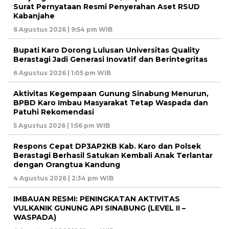
Surat Pernyataan Resmi Penyerahan Aset RSUD
Kabanjahe
6 Agustus 2026 | 9:54 pm WIB
Bupati Karo Dorong Lulusan Universitas Quality
Berastagi Jadi Generasi Inovatif dan Berintegritas
6 Agustus 2026 | 1:05 pm WIB
Aktivitas Kegempaan Gunung Sinabung Menurun,
BPBD Karo Imbau Masyarakat Tetap Waspada dan
Patuhi Rekomendasi
5 Agustus 2026 | 1:56 pm WIB
Respons Cepat DP3AP2KB Kab. Karo dan Polsek
Berastagi Berhasil Satukan Kembali Anak Terlantar
dengan Orangtua Kandung
4 Agustus 2026 | 2:34 pm WIB
IMBAUAN RESMI: PENINGKATAN AKTIVITAS
VULKANIK GUNUNG API SINABUNG (LEVEL II –
WASPADA)