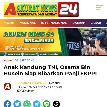
HOME
NASIONAL
INTERNASIONAL
DAERAH
JABAR
/
Home
DELI SERDANG
Anak Kandung TNI, Osama Bin
Husein Siap Kibarkan Panji FKPPI
AKURAT NEWS 24
- Redaksi
Jumat, 18 Juli 2025 - 22:34 WIB
50230 views