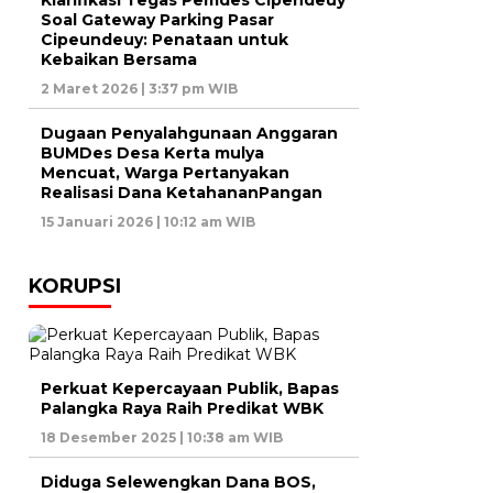
Klarifikasi Tegas Pemdes Cipendeuy
Soal Gateway Parking Pasar
Cipeundeuy: Penataan untuk
Kebaikan Bersama
2 Maret 2026 | 3:37 pm WIB
Dugaan Penyalahgunaan Anggaran
BUMDes Desa Kerta mulya
Mencuat, Warga Pertanyakan
Realisasi Dana KetahananPangan
15 Januari 2026 | 10:12 am WIB
KORUPSI
Perkuat Kepercayaan Publik, Bapas
Palangka Raya Raih Predikat WBK
18 Desember 2025 | 10:38 am WIB
Diduga Selewengkan Dana BOS,