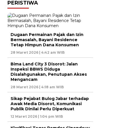
PERISTIWA
Dugaan Permainan Pajak dan Izin
Bermasalah, Bayani Residence
Tetap Himpun Dana Konsumen
28 Maret 2026 | 4:42 am WIB
Bima Land City 3 Disorot: Jalan
Inspeksi BBWS Diduga
Disalahgunakan, Penutupan Akses
Mengancam
28 Maret 2026 | 4:18 am WIB
Sikap Pejabat Bulog Jabar terhadap
Awak Media Disorot, Komunikasi
Publik Dinilai Perlu Diperkuat
12 Maret 2026 | 1:04 pm WIB