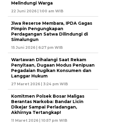
Melindungi Warga
22 Juni 2026 | 1:00 am WIB
Jiwa Reserse Membara, IPDA Gagas
Pimpin Pengungkapan
Perdagangan Satwa Dilindungi di
Simalungun
15 Juni 2026 | 6:27 pm WIB
Wartawan Dihalangi Saat Rekam
Penyitaan, Dugaan Modus Penipuan
Pegadaian Rugikan Konsumen dan
Langgar Hukum
27 Maret 2026 | 3:24 pm WIB
Komitmen Polsek Bosar Maligas
Berantas Narkoba: Bandar Licin
Dikejar Sampai Perladangan,
Akhirnya Tertangkap!
11 Maret 2026 | 10:57 pm WIB