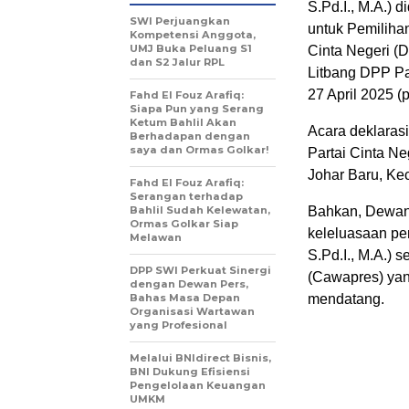
S.Pd.I., M.A.) 
SWI Perjuangkan
untuk Pemiliha
Kompetensi Anggota,
UMJ Buka Peluang S1
Cinta Negeri (
dan S2 Jalur RPL
Litbang DPP Pa
27 April 2025 (
Fahd El Fouz Arafiq:
Siapa Pun yang Serang
Ketum Bahlil Akan
Acara deklaras
Berhadapan dengan
saya dan Ormas Golkar!
Partai Cinta Ne
Johar Baru, Kec
Fahd El Fouz Arafiq:
Serangan terhadap
Bahlil Sudah Kelewatan,
Bahkan, Dewan
Ormas Golkar Siap
keleluasaan pe
Melawan
S.Pd.I., M.A.) 
DPP SWI Perkuat Sinergi
(Cawapres) yan
dengan Dewan Pers,
Bahas Masa Depan
mendatang.
Organisasi Wartawan
yang Profesional
Melalui BNIdirect Bisnis,
BNI Dukung Efisiensi
Pengelolaan Keuangan
UMKM