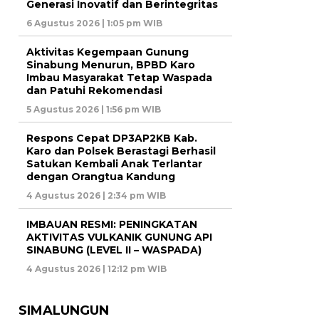
Generasi Inovatif dan Berintegritas
6 Agustus 2026 | 1:05 pm WIB
Aktivitas Kegempaan Gunung
Sinabung Menurun, BPBD Karo
Imbau Masyarakat Tetap Waspada
dan Patuhi Rekomendasi
5 Agustus 2026 | 1:56 pm WIB
Respons Cepat DP3AP2KB Kab.
Karo dan Polsek Berastagi Berhasil
Satukan Kembali Anak Terlantar
dengan Orangtua Kandung
4 Agustus 2026 | 2:34 pm WIB
IMBAUAN RESMI: PENINGKATAN
AKTIVITAS VULKANIK GUNUNG API
SINABUNG (LEVEL II – WASPADA)
4 Agustus 2026 | 12:12 pm WIB
SIMALUNGUN