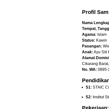
Profil Sams
Nama Lengkap
Tempat, Tangga
Agama:
Islam
Status:
Kawin
Pasangan:
Wiw
Anak:
Ayu Sit
Alamat Domisil
Cikarang Barat
No. WA:
0895-
Pendidikan
S1:
STAIC Ci
S2:
Institut S
Pekerjaan: