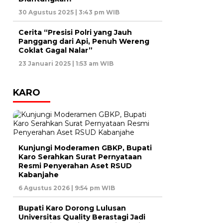
30 Agustus 2025 | 3:43 pm WIB
Cerita “Presisi Polri yang Jauh
Panggang dari Api, Penuh Wereng
Coklat Gagal Nalar”
23 Januari 2025 | 1:53 am WIB
KARO
Kunjungi Moderamen GBKP, Bupati
Karo Serahkan Surat Pernyataan
Resmi Penyerahan Aset RSUD
Kabanjahe
6 Agustus 2026 | 9:54 pm WIB
Bupati Karo Dorong Lulusan
Universitas Quality Berastagi Jadi