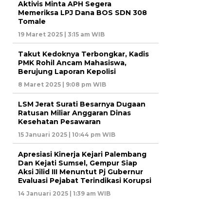
Aktivis Minta APH Segera
Memeriksa LPJ Dana BOS SDN 308
Tomale
19 Maret 2025 | 3:15 am WIB
Takut Kedoknya Terbongkar, Kadis
PMK Rohil Ancam Mahasiswa,
Berujung Laporan Kepolisi
8 Maret 2025 | 9:08 pm WIB
LSM Jerat Surati Besarnya Dugaan
Ratusan Miliar Anggaran Dinas
Kesehatan Pesawaran
15 Januari 2025 | 10:44 pm WIB
Apresiasi Kinerja Kejari Palembang
Dan Kejati Sumsel, Gempur Siap
Aksi Jilid III Menuntut Pj Gubernur
Evaluasi Pejabat Terindikasi Korupsi
14 Januari 2025 | 1:39 am WIB