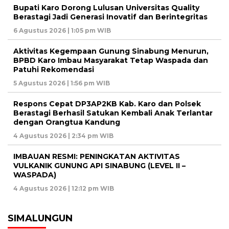
Bupati Karo Dorong Lulusan Universitas Quality
Berastagi Jadi Generasi Inovatif dan Berintegritas
6 Agustus 2026 | 1:05 pm WIB
Aktivitas Kegempaan Gunung Sinabung Menurun,
BPBD Karo Imbau Masyarakat Tetap Waspada dan
Patuhi Rekomendasi
5 Agustus 2026 | 1:56 pm WIB
Respons Cepat DP3AP2KB Kab. Karo dan Polsek
Berastagi Berhasil Satukan Kembali Anak Terlantar
dengan Orangtua Kandung
4 Agustus 2026 | 2:34 pm WIB
IMBAUAN RESMI: PENINGKATAN AKTIVITAS
VULKANIK GUNUNG API SINABUNG (LEVEL II –
WASPADA)
4 Agustus 2026 | 12:12 pm WIB
SIMALUNGUN