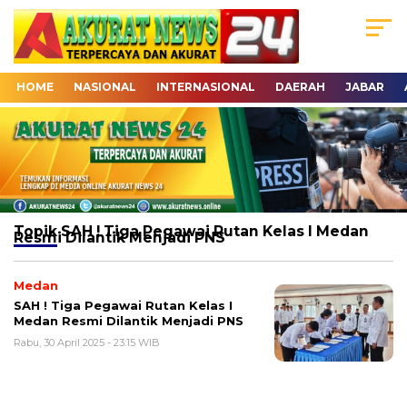
HOME
NASIONAL
INTERNASIONAL
DAERAH
JABAR
Topik
SAH ! Tiga Pegawai Rutan Kelas I Medan
Resmi Dilantik Menjadi PNS
Medan
SAH ! Tiga Pegawai Rutan Kelas I
Medan Resmi Dilantik Menjadi PNS
Rabu, 30 April 2025 - 23:15 WIB