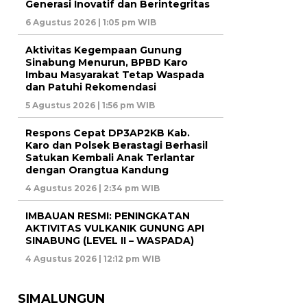
Generasi Inovatif dan Berintegritas
6 Agustus 2026 | 1:05 pm WIB
Aktivitas Kegempaan Gunung
Sinabung Menurun, BPBD Karo
Imbau Masyarakat Tetap Waspada
dan Patuhi Rekomendasi
5 Agustus 2026 | 1:56 pm WIB
Respons Cepat DP3AP2KB Kab.
Karo dan Polsek Berastagi Berhasil
Satukan Kembali Anak Terlantar
dengan Orangtua Kandung
4 Agustus 2026 | 2:34 pm WIB
IMBAUAN RESMI: PENINGKATAN
AKTIVITAS VULKANIK GUNUNG API
SINABUNG (LEVEL II – WASPADA)
4 Agustus 2026 | 12:12 pm WIB
SIMALUNGUN