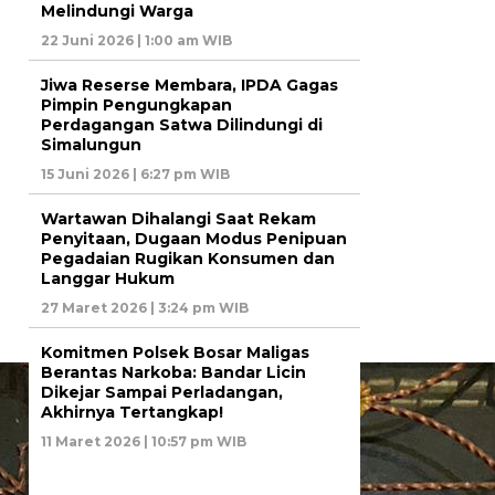
Melindungi Warga
22 Juni 2026 | 1:00 am WIB
Jiwa Reserse Membara, IPDA Gagas
Pimpin Pengungkapan
Perdagangan Satwa Dilindungi di
Simalungun
15 Juni 2026 | 6:27 pm WIB
Wartawan Dihalangi Saat Rekam
Penyitaan, Dugaan Modus Penipuan
Pegadaian Rugikan Konsumen dan
Langgar Hukum
27 Maret 2026 | 3:24 pm WIB
Komitmen Polsek Bosar Maligas
Berantas Narkoba: Bandar Licin
Dikejar Sampai Perladangan,
Akhirnya Tertangkap!
11 Maret 2026 | 10:57 pm WIB