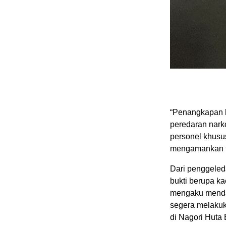
“Penangkapan b
peredaran narko
personel khusu
mengamankan te
Dari penggeled
bukti berupa k
mengaku mendap
segera melaku
di Nagori Huta 