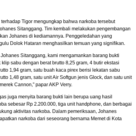
si terhadap Tigor mengungkap bahwa narkoba tersebut
 Johanes Sitanggang. Tim kembali melakukan pengembangan
an Johanes di kediamannya. Penggeledahan yang
gulu Dolok Hataran menghasilkan temuan yang signifikan.
a Johanes Sitanggang, kami mengamankan barang bukti
 klip sabu dengan berat brutto 8,25 gram, 4 butir ekstasi
utto 1,94 gram, satu buah kaca pirex berisi lekatan sabu
tto 1,48 gram, satu unit Air Softgun jenis Glock, dan satu unit
merek Cannon,” papar AKP Verry.
ugas juga menyita barang bukti lain berupa uang hasil
oba sebesar Rp 2.200.000, tiga unit handphone, dan berbagai
ukung aktivitas narkoba. Dalam pemeriksaan, Johanes
patkan narkoba dari seseorang bernama Memet di Kota