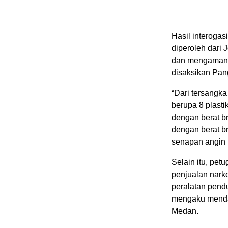
Hasil interoga
diperoleh dari
dan mengamank
disaksikan Pan
“Dari tersangk
berupa 8 plastik
dengan berat br
dengan berat bru
senapan angin 
Selain itu, pet
penjualan nark
peralatan pend
mengaku menda
Medan.