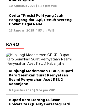
30 Agustus 2025 | 3:43 pm WIB
Cerita “Presisi Polri yang Jauh
Panggang dari Api, Penuh Wereng
Coklat Gagal Nalar”
23 Januari 2025 | 1:53 am WIB
KARO
Kunjungi Moderamen GBKP, Bupati
Karo Serahkan Surat Pernyataan
Resmi Penyerahan Aset RSUD
Kabanjahe
6 Agustus 2026 | 9:54 pm WIB
Bupati Karo Dorong Lulusan
Universitas Quality Berastagi Jadi