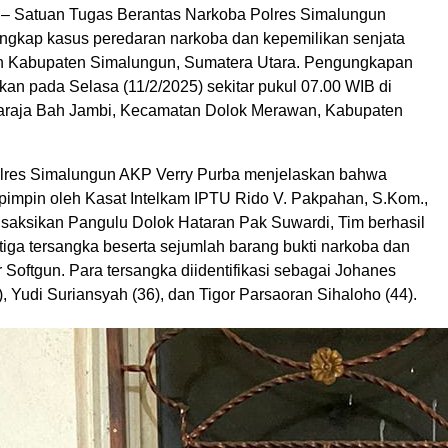
Satuan Tugas Berantas Narkoba Polres Simalungun
ngkap kasus peredaran narkoba dan kepemilikan senjata
yah Kabupaten Simalungun, Sumatera Utara. Pengungkapan
ukan pada Selasa (11/2/2025) sekitar pukul 07.00 WIB di
araja Bah Jambi, Kecamatan Dolok Merawan, Kabupaten
lres Simalungun AKP Verry Purba menjelaskan bahwa
ipimpin oleh Kasat Intelkam IPTU Rido V. Pakpahan, S.Kom.,
isaksikan Pangulu Dolok Hataran Pak Suwardi, Tim berhasil
ga tersangka beserta sejumlah barang bukti narkoba dan
ir Softgun. Para tersangka diidentifikasi sebagai Johanes
, Yudi Suriansyah (36), dan Tigor Parsaoran Sihaloho (44).