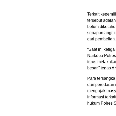
Terkait kepemi
tersebut adalah
belum diketahu
senapan angin 
dari pembelian 
“Saat ini ketig
Narkoba Polres
terus melakuka
besar,” tegas A
Para tersangka 
dan peredaran n
mengajak masya
informasi terkai
hukum Polres 