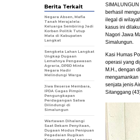
SIMALUNGUN – 
Berita Terkait
berhasil mengu
Negara Absen, Mafia
ilegal di wila
Tanah Merajalela:
Keluarga Sembiring Jadi
kasus ini dilak
Korban Politik Tutup
Nagori Jawa M
Mata di Kabupaten
Langkat
Simalungun.
Sengketa Lahan Langkat
Kasi Humas Po
Ungkap Dugaan
Lemahnya Pengawasan
operasi yang d
Agraria, DPRD Minta
M.H., dengan d
Negara Hadir
Melindungi Warga
mengamankan ti
senjata jenis A
Jiwa Reserse Membara,
IPDA Gagas Pimpin
Sitanggang (43)
Pengungkapan
Perdagangan Satwa
Dilindungi di
Simalungun
Wartawan Dihalangi
Saat Rekam Penyitaan,
Dugaan Modus Penipuan
Pegadaian Rugikan
Konsumen dan Langgar