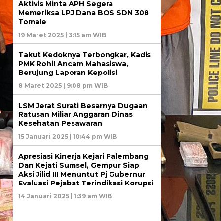
Aktivis Minta APH Segera
Memeriksa LPJ Dana BOS SDN 308
Tomale
19 Maret 2025 | 3:15 am WIB
Takut Kedoknya Terbongkar, Kadis
PMK Rohil Ancam Mahasiswa,
Berujung Laporan Kepolisi
8 Maret 2025 | 9:08 pm WIB
LSM Jerat Surati Besarnya Dugaan
Ratusan Miliar Anggaran Dinas
Kesehatan Pesawaran
15 Januari 2025 | 10:44 pm WIB
Apresiasi Kinerja Kejari Palembang
Dan Kejati Sumsel, Gempur Siap
Aksi Jilid III Menuntut Pj Gubernur
Evaluasi Pejabat Terindikasi Korupsi
14 Januari 2025 | 1:39 am WIB