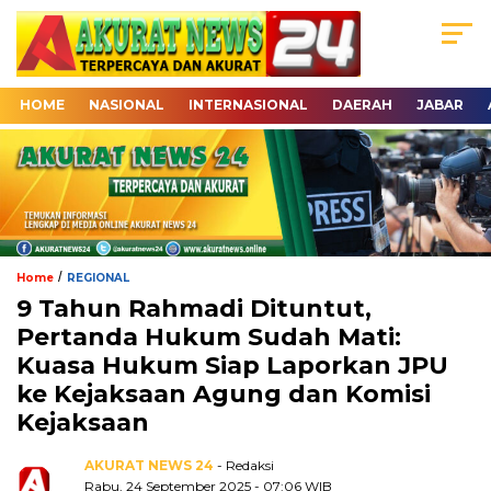
HOME
NASIONAL
INTERNASIONAL
DAERAH
JABAR
/
Home
REGIONAL
9 Tahun Rahmadi Dituntut,
Pertanda Hukum Sudah Mati:
Kuasa Hukum Siap Laporkan JPU
ke Kejaksaan Agung dan Komisi
Kejaksaan
AKURAT NEWS 24
- Redaksi
Rabu, 24 September 2025 - 07:06 WIB