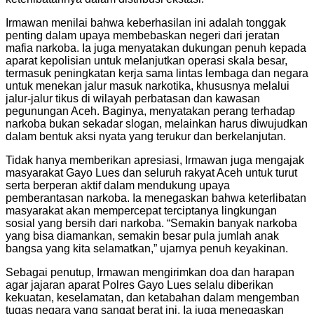
Irmawan menilai bahwa keberhasilan ini adalah tonggak
penting dalam upaya membebaskan negeri dari jeratan
mafia narkoba. Ia juga menyatakan dukungan penuh kepada
aparat kepolisian untuk melanjutkan operasi skala besar,
termasuk peningkatan kerja sama lintas lembaga dan negara
untuk menekan jalur masuk narkotika, khususnya melalui
jalur-jalur tikus di wilayah perbatasan dan kawasan
pegunungan Aceh. Baginya, menyatakan perang terhadap
narkoba bukan sekadar slogan, melainkan harus diwujudkan
dalam bentuk aksi nyata yang terukur dan berkelanjutan.
Tidak hanya memberikan apresiasi, Irmawan juga mengajak
masyarakat Gayo Lues dan seluruh rakyat Aceh untuk turut
serta berperan aktif dalam mendukung upaya
pemberantasan narkoba. Ia menegaskan bahwa keterlibatan
masyarakat akan mempercepat terciptanya lingkungan
sosial yang bersih dari narkoba. “Semakin banyak narkoba
yang bisa diamankan, semakin besar pula jumlah anak
bangsa yang kita selamatkan,” ujarnya penuh keyakinan.
Sebagai penutup, Irmawan mengirimkan doa dan harapan
agar jajaran aparat Polres Gayo Lues selalu diberikan
kekuatan, keselamatan, dan ketabahan dalam mengemban
tugas negara yang sangat berat ini. Ia juga menegaskan