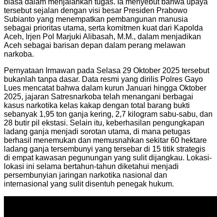
biasa dalam menjalankan tugas. Ia menyebut bahwa upaya
tersebut sejalan dengan visi besar Presiden Prabowo
Subianto yang menempatkan pembangunan manusia
sebagai prioritas utama, serta komitmen kuat dari Kapolda
Aceh, Irjen Pol Marjuki Alibasah, M.M., dalam menjadikan
Aceh sebagai barisan depan dalam perang melawan
narkoba.
Pernyataan Irmawan pada Selasa 29 Oktober 2025 tersebut
bukanlah tanpa dasar. Data resmi yang dirilis Polres Gayo
Lues mencatat bahwa dalam kurun Januari hingga Oktober
2025, jajaran Satresnarkoba telah menangani berbagai
kasus narkotika kelas kakap dengan total barang bukti
sebanyak 1,95 ton ganja kering, 2,7 kilogram sabu-sabu, dan
28 butir pil ekstasi. Selain itu, keberhasilan pengungkapan
ladang ganja menjadi sorotan utama, di mana petugas
berhasil menemukan dan memusnahkan sekitar 60 hektare
ladang ganja tersembunyi yang tersebar di 15 titik strategis
di empat kawasan pegunungan yang sulit dijangkau. Lokasi-
lokasi ini selama bertahun-tahun diketahui menjadi
persembunyian jaringan narkotika nasional dan
internasional yang sulit disentuh penegak hukum.