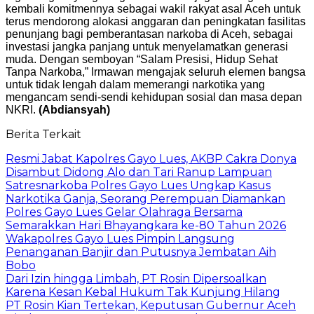
kembali komitmennya sebagai wakil rakyat asal Aceh untuk
terus mendorong alokasi anggaran dan peningkatan fasilitas
penunjang bagi pemberantasan narkoba di Aceh, sebagai
investasi jangka panjang untuk menyelamatkan generasi
muda. Dengan semboyan “Salam Presisi, Hidup Sehat
Tanpa Narkoba,” Irmawan mengajak seluruh elemen bangsa
untuk tidak lengah dalam memerangi narkotika yang
mengancam sendi-sendi kehidupan sosial dan masa depan
NKRI.
(Abdiansyah)
Berita Terkait
Resmi Jabat Kapolres Gayo Lues, AKBP Cakra Donya
Disambut Didong Alo dan Tari Ranup Lampuan
Satresnarkoba Polres Gayo Lues Ungkap Kasus
Narkotika Ganja, Seorang Perempuan Diamankan
Polres Gayo Lues Gelar Olahraga Bersama
Semarakkan Hari Bhayangkara ke-80 Tahun 2026
Wakapolres Gayo Lues Pimpin Langsung
Penanganan Banjir dan Putusnya Jembatan Aih
Bobo
Dari Izin hingga Limbah, PT Rosin Dipersoalkan
Karena Kesan Kebal Hukum Tak Kunjung Hilang
PT Rosin Kian Tertekan, Keputusan Gubernur Aceh