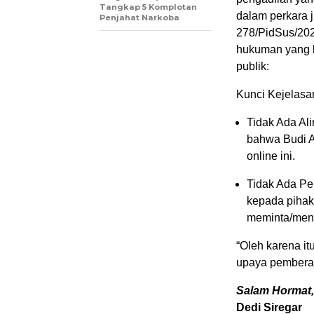
Tangkap 5 Komplotan
dalam perkara j
Penjahat Narkoba
278/PidSus/202
hukuman yang b
publik:
Kunci Kejelas
Tidak Ada Al
bahwa Budi Ar
online ini.
Tidak Ada Per
kepada pihak 
meminta/mene
“Oleh karena it
upaya pemberan
Salam Hormat,
Dedi Siregar