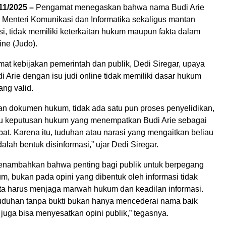
1/2025 –
Pengamat menegaskan bahwa nama Budi Arie
n Menteri Komunikasi dan Informatika sekaligus mantan
i, tidak memiliki keterkaitan hukum maupun fakta dalam
ine (Judo).
at kebijakan pemerintah dan publik, Dedi Siregar, upaya
 Arie dengan isu judi online tidak memiliki dasar hukum
ng valid.
dan dokumen hukum, tidak ada satu pun proses penyelidikan,
au keputusan hukum yang menempatkan Budi Arie sebagai
ibat. Karena itu, tuduhan atau narasi yang mengaitkan beliau
lah bentuk disinformasi,” ujar Dedi Siregar.
enambahkan bahwa penting bagi publik untuk berpegang
m, bukan pada opini yang dibentuk oleh informasi tidak
“Kita harus menjaga marwah hukum dan keadilan informasi.
duhan tanpa bukti bukan hanya mencederai nama baik
 juga bisa menyesatkan opini publik,” tegasnya.