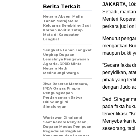
JAKARTA, 10/1
Berita Terkait
Setiadi, manta
Negara Absen, Mafia
Menteri Koperas
Tanah Merajalela:
Keluarga Sembiring Jadi
perkara judi onl
Korban Politik Tutup
Mata di Kabupaten
Menurut pengam
Langkat
mengaitkan Budi
Sengketa Lahan Langkat
maupun bukti ya
Ungkap Dugaan
Lemahnya Pengawasan
Agraria, DPRD Minta
“Secara fakta 
Negara Hadir
penyidikan, at
Melindungi Warga
pihak yang terl
Jiwa Reserse Membara,
dengan Judo ada
IPDA Gagas Pimpin
Pengungkapan
Perdagangan Satwa
Dedi Siregar m
Dilindungi di
pada fakta huku
Simalungun
terverifikasi. 
Wartawan Dihalangi
Menyebarkan tu
Saat Rekam Penyitaan,
Dugaan Modus Penipuan
seseorang, tapi
Pegadaian Rugikan
Konsumen dan Langgar