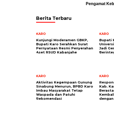
Pengamat Kebi
Berita Terbaru
KARO
KARO
Kunjungi Moderamen GBKP,
Bupati 
Bupati Karo Serahkan Surat
Univers
Pernyataan Resmi Penyerahan
Jadi Ge
Aset RSUD Kabanjahe
Berinte
KARO
KARO
Aktivitas Kegempaan Gunung
Respon
Sinabung Menurun, BPBD Karo
Kab. Ka
Imbau Masyarakat Tetap
Berasta
Waspada dan Patuhi
Kembali
Rekomendasi
dengan