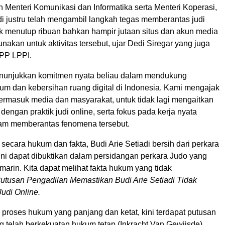
 Menteri Komunikasi dan Informatika serta Menteri Koperasi,
di justru telah mengambil langkah tegas memberantas judi
uk menutup ribuan bahkan hampir jutaan situs dan akun media
unakan untuk aktivitas tersebut, ujar Dedi Siregar yang juga
PP LPPI.
nunjukkan komitmen nyata beliau dalam mendukung
m dan kebersihan ruang digital di Indonesia. Kami mengajak
termasuk media dan masyarakat, untuk tidak lagi mengaitkan
dengan praktik judi online, serta fokus pada kerja nyata
am memberantas fenomena tersebut.
secara hukum dan fakta, Budi Arie Setiadi bersih dari perkara
l ini dapat dibuktikan dalam persidangan perkara Judo yang
arin. Kita dapat melihat fakta hukum yang tidak
utusan Pengadilan Memastikan Budi Arie Setiadi Tidak
Judi Online.
 proses hukum yang panjang dan ketat, kini terdapat putusan
g telah berkekuatan hukum tetap (Inkracht Van Gewijsde)