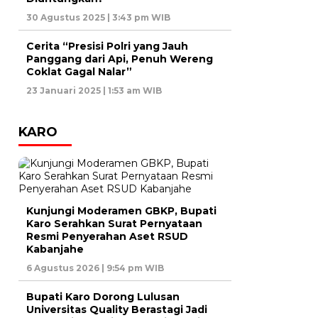
30 Agustus 2025 | 3:43 pm WIB
Cerita “Presisi Polri yang Jauh
Panggang dari Api, Penuh Wereng
Coklat Gagal Nalar”
23 Januari 2025 | 1:53 am WIB
KARO
Kunjungi Moderamen GBKP, Bupati
Karo Serahkan Surat Pernyataan
Resmi Penyerahan Aset RSUD
Kabanjahe
6 Agustus 2026 | 9:54 pm WIB
Bupati Karo Dorong Lulusan
Universitas Quality Berastagi Jadi