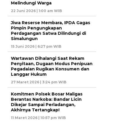
Melindungi Warga
22 Juni 2026 | 1:00 am WIB
Jiwa Reserse Membara, IPDA Gagas
Pimpin Pengungkapan
Perdagangan Satwa Dilindungi di
Simalungun
15 Juni 2026 | 6:27 pm WIB
Wartawan Dihalangi Saat Rekam
Penyitaan, Dugaan Modus Penipuan
Pegadaian Rugikan Konsumen dan
Langgar Hukum
27 Maret 2026 | 3:24 pm WIB
Komitmen Polsek Bosar Maligas
Berantas Narkoba: Bandar Licin
Dikejar Sampai Perladangan,
Akhirnya Tertangkap!
11 Maret 2026 | 10:57 pm WIB