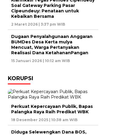
Klarifikasi Tegas Pemdes Cipendeuy
Soal Gateway Parking Pasar
Cipeundeuy: Penataan untuk
Kebaikan Bersama
2 Maret 2026 | 3:37 pm WIB
Dugaan Penyalahgunaan Anggaran
BUMDes Desa Kerta mulya
Mencuat, Warga Pertanyakan
Realisasi Dana KetahananPangan
15 Januari 2026 | 10:12 am WIB
KORUPSI
Perkuat Kepercayaan Publik, Bapas
Palangka Raya Raih Predikat WBK
18 Desember 2025 | 10:38 am WIB
Diduga Selewengkan Dana BOS,