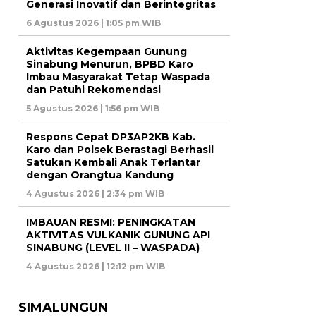
Generasi Inovatif dan Berintegritas
6 Agustus 2026 | 1:05 pm WIB
Aktivitas Kegempaan Gunung
Sinabung Menurun, BPBD Karo
Imbau Masyarakat Tetap Waspada
dan Patuhi Rekomendasi
5 Agustus 2026 | 1:56 pm WIB
Respons Cepat DP3AP2KB Kab.
Karo dan Polsek Berastagi Berhasil
Satukan Kembali Anak Terlantar
dengan Orangtua Kandung
4 Agustus 2026 | 2:34 pm WIB
IMBAUAN RESMI: PENINGKATAN
AKTIVITAS VULKANIK GUNUNG API
SINABUNG (LEVEL II – WASPADA)
4 Agustus 2026 | 12:12 pm WIB
SIMALUNGUN