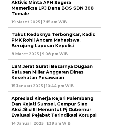
Aktivis Minta APH Segera
Memeriksa LPJ Dana BOS SDN 308
Tomale
19 Maret 2025 | 3:15 am WIB
Takut Kedoknya Terbongkar, Kadis
PMK Rohil Ancam Mahasiswa,
Berujung Laporan Kepolisi
8 Maret 2025 | 9:08 pm WIB
LSM Jerat Surati Besarnya Dugaan
Ratusan Miliar Anggaran Dinas
Kesehatan Pesawaran
15 Januari 2025 | 10:44 pm WIB
Apresiasi Kinerja Kejari Palembang
Dan Kejati Sumsel, Gempur Siap
Aksi Jilid III Menuntut Pj Gubernur
Evaluasi Pejabat Terindikasi Korupsi
14 Januari 2025 | 1:39 am WIB