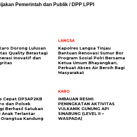
jakan Pemerintah dan Publik / DPP LPPI
LANGSA
Karo Dorong Lulusan
Kapolres Langsa Tinjau
itas Quality Berastagi
Bantuan Renovasi Sumur Bor
nerasi Inovatif dan
Program Sosial Polri Bersama
gritas
Ketua Umum Bhayangkari,
Perkuat Akses Air Bersih Bagi
Masyarakat
KARO
s Cepat DP3AP2KB
IMBAUAN RESMI:
ro dan Polsek
PENINGKATAN AKTIVITAS
gi Berhasil Satukan
VULKANIK GUNUNG API
 Anak Terlantar
SINABUNG (LEVEL II –
 Orangtua Kandung
WASPADA)