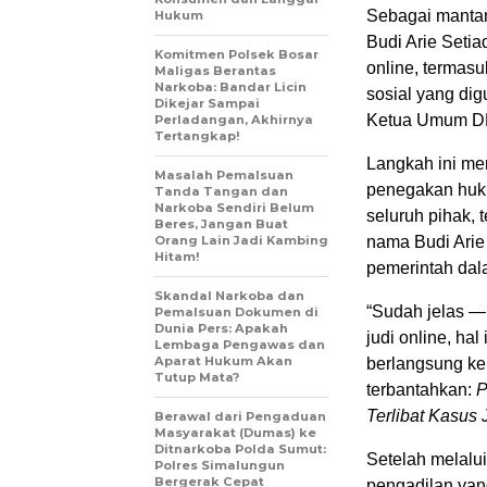
Sebagai mantan
Hukum
Budi Arie Setia
Komitmen Polsek Bosar
online, termas
Maligas Berantas
Narkoba: Bandar Licin
sosial yang dig
Dikejar Sampai
Ketua Umum D
Perladangan, Akhirnya
Tertangkap!
Langkah ini me
Masalah Pemalsuan
penegakan huku
Tanda Tangan dan
Narkoba Sendiri Belum
seluruh pihak, 
Beres, Jangan Buat
Orang Lain Jadi Kambing
nama Budi Arie 
Hitam!
pemerintah dal
Skandal Narkoba dan
“Sudah jelas — 
Pemalsuan Dokumen di
Dunia Pers: Apakah
judi online, ha
Lembaga Pengawas dan
Aparat Hukum Akan
berlangsung kem
Tutup Mata?
terbantahkan:
P
Terlibat Kasus 
Berawal dari Pengaduan
Masyarakat (Dumas) ke
Ditnarkoba Polda Sumut:
Setelah melalui
Polres Simalungun
Bergerak Cepat
pengadilan yan