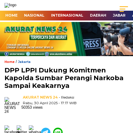
HOME
NASIONAL
INTERNASIONAL
DAERAH
JABAR
/
Home
Jakarta
DPP LPPI Dukung Komitmen
Kapolda Sumbar Perangi Narkoba
Sampai Keakarnya
AKURAT NEWS 24
- Redaksi
Rabu, 30 April 2025 - 17:17 WIB
50353 views