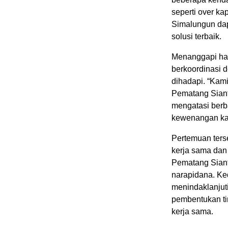
seperti over ka
Simalungun dap
solusi terbaik.
Menanggapi ha
berkoordinasi 
dihadapi. “Kam
Pematang Siant
mengatasi berb
kewenangan kam
Pertemuan ters
kerja sama dan 
Pematang Sian
narapidana. Ke
menindaklanjuti
pembentukan ti
kerja sama.