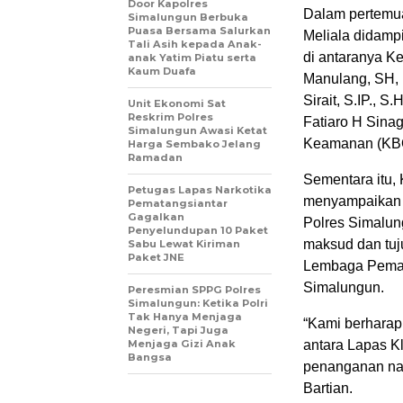
Door Kapolres
Dalam pertemua
Simalungun Berbuka
Puasa Bersama Salurkan
Meliala didampi
Tali Asih kepada Anak-
di antaranya K
anak Yatim Piatu serta
Kaum Duafa
Manulang, SH, 
Sirait, S.IP., 
Unit Ekonomi Sat
Reskrim Polres
Fatiaro H Sina
Simalungun Awasi Ketat
Keamanan (KBO 
Harga Sembako Jelang
Ramadan
Sementara itu, 
Petugas Lapas Narkotika
menyampaikan a
Pematangsiantar
Gagalkan
Polres Simalun
Penyelundupan 10 Paket
maksud dan tuj
Sabu Lewat Kiriman
Paket JNE
Lembaga Pemasy
Simalungun.
Peresmian SPPG Polres
Simalungun: Ketika Polri
Tak Hanya Menjaga
“Kami berharap 
Negeri, Tapi Juga
Menjaga Gizi Anak
antara Lapas K
Bangsa
penanganan nar
Bartian.