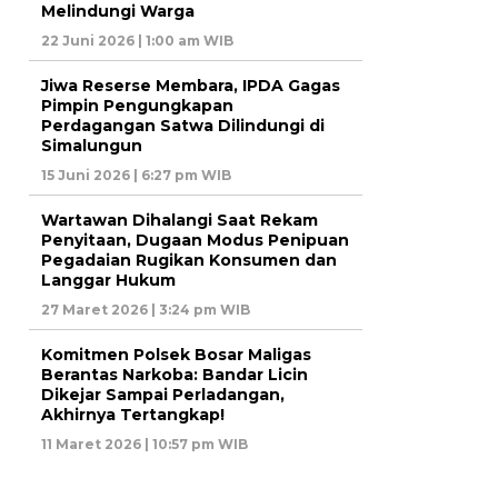
Melindungi Warga
22 Juni 2026 | 1:00 am WIB
Jiwa Reserse Membara, IPDA Gagas
Pimpin Pengungkapan
Perdagangan Satwa Dilindungi di
Simalungun
15 Juni 2026 | 6:27 pm WIB
Wartawan Dihalangi Saat Rekam
Penyitaan, Dugaan Modus Penipuan
Pegadaian Rugikan Konsumen dan
Langgar Hukum
27 Maret 2026 | 3:24 pm WIB
Komitmen Polsek Bosar Maligas
Berantas Narkoba: Bandar Licin
Dikejar Sampai Perladangan,
Akhirnya Tertangkap!
11 Maret 2026 | 10:57 pm WIB