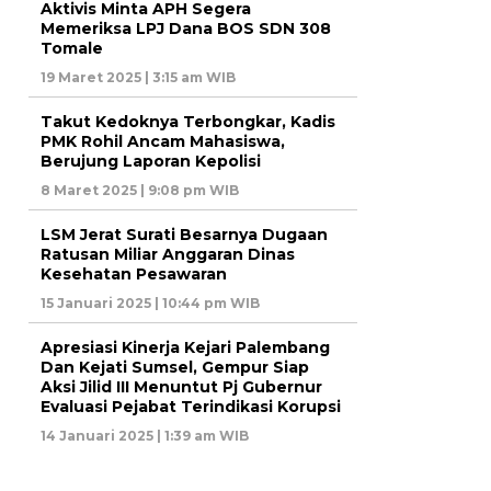
Aktivis Minta APH Segera
Memeriksa LPJ Dana BOS SDN 308
Tomale
19 Maret 2025 | 3:15 am WIB
Takut Kedoknya Terbongkar, Kadis
PMK Rohil Ancam Mahasiswa,
Berujung Laporan Kepolisi
8 Maret 2025 | 9:08 pm WIB
LSM Jerat Surati Besarnya Dugaan
Ratusan Miliar Anggaran Dinas
Kesehatan Pesawaran
15 Januari 2025 | 10:44 pm WIB
Apresiasi Kinerja Kejari Palembang
Dan Kejati Sumsel, Gempur Siap
Aksi Jilid III Menuntut Pj Gubernur
Evaluasi Pejabat Terindikasi Korupsi
14 Januari 2025 | 1:39 am WIB