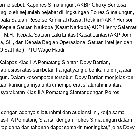
n tersebut, Kapolres Simalungun, AKBP Choky Sentosa
ngi oleh sejumlah pejabat di lingkungan Polres Simalungun,
epala Satuan Reserse Kriminal (Kasat Reskrim) AKP Herison
Kepala Satuan Narkoba (Kasat Narkoba) AKP Henry Salamat
S.H., M.H., Kepala Satuan Lalu Lintas (Kasat Lantas) AKP Jonni
ga, SH, dan Kepala Bagian Operasional Satuan Intelijen dan
Sat Intel) IPTU Wage Hardi.
Kalapas Klas-II A Pematang Siantar, Davy Bartian,
presiasi atas sambutan hangat yang diberikan oleh jajaran
gun. Dalam kesempatan tersebut, Davy Bartian menjelaskan
uan kunjungannya untuk mempererat silaturahmi antara
arakatan Klas-II A Pematang Siantar dengan Polres
dengan adanya silaturahmi dan audiensi ini, kerja sama
las-II A Pematang Siantar dengan Polres Simalungun dalam
apidana dan tahanan dapat semakin meningkat,” jelas Davy