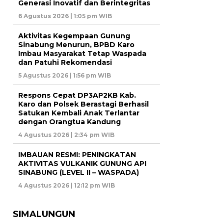
Generasi Inovatif dan Berintegritas
6 Agustus 2026 | 1:05 pm WIB
Aktivitas Kegempaan Gunung
Sinabung Menurun, BPBD Karo
Imbau Masyarakat Tetap Waspada
dan Patuhi Rekomendasi
5 Agustus 2026 | 1:56 pm WIB
Respons Cepat DP3AP2KB Kab.
Karo dan Polsek Berastagi Berhasil
Satukan Kembali Anak Terlantar
dengan Orangtua Kandung
4 Agustus 2026 | 2:34 pm WIB
IMBAUAN RESMI: PENINGKATAN
AKTIVITAS VULKANIK GUNUNG API
SINABUNG (LEVEL II – WASPADA)
4 Agustus 2026 | 12:12 pm WIB
SIMALUNGUN