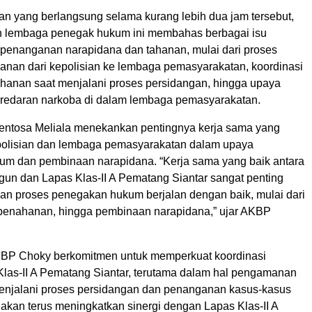
n yang berlangsung selama kurang lebih dua jam tersebut,
n lembaga penegak hukum ini membahas berbagai isu
it penanganan narapidana dan tahanan, mulai dari proses
anan dari kepolisian ke lembaga pemasyarakatan, koordinasi
anan saat menjalani proses persidangan, hingga upaya
redaran narkoba di dalam lembaga pemasyarakatan.
ntosa Meliala menekankan pentingnya kerja sama yang
epolisian dan lembaga pemasyarakatan dalam upaya
m dan pembinaan narapidana. “Kerja sama yang baik antara
gun dan Lapas Klas-II A Pematang Siantar sangat penting
an proses penegakan hukum berjalan dengan baik, mulai dari
penahanan, hingga pembinaan narapidana,” ujar AKBP
AKBP Choky berkomitmen untuk memperkuat koordinasi
las-II A Pematang Siantar, terutama dalam hal pengamanan
enjalani proses persidangan dan penanganan kasus-kasus
akan terus meningkatkan sinergi dengan Lapas Klas-II A