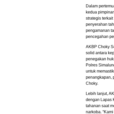
Dalam pertemua
kedua pimpina
strategis terka
penyerahan tah
pengamanan tah
pencegahan pe
AKBP Choky Se
solid antara k
penegakan huku
Polres Simalun
untuk memastik
penangkapan, 
Choky.
Lebih lanjut, 
dengan Lapas K
tahanan saat m
narkoba. “Kami 