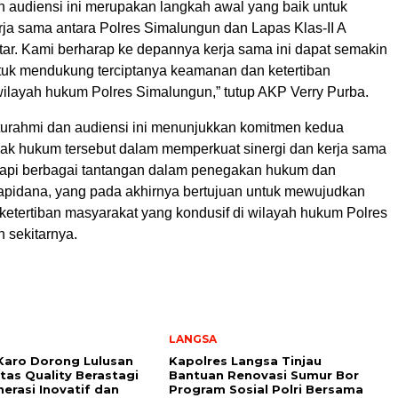
n audiensi ini merupakan langkah awal yang baik untuk
ja sama antara Polres Simalungun dan Lapas Klas-II A
ar. Kami berharap ke depannya kerja sama ini dapat semakin
ntuk mendukung terciptanya keamanan dan ketertiban
wilayah hukum Polres Simalungun,” tutup AKP Verry Purba.
turahmi dan audiensi ini menunjukkan komitmen kedua
k hukum tersebut dalam memperkuat sinergi dan kerja sama
api berbagai tantangan dalam penegakan hukum dan
pidana, yang pada akhirnya bertujuan untuk mewujudkan
etertiban masyarakat yang kondusif di wilayah hukum Polres
 sekitarnya.
LANGSA
Karo Dorong Lulusan
Kapolres Langsa Tinjau
itas Quality Berastagi
Bantuan Renovasi Sumur Bor
nerasi Inovatif dan
Program Sosial Polri Bersama