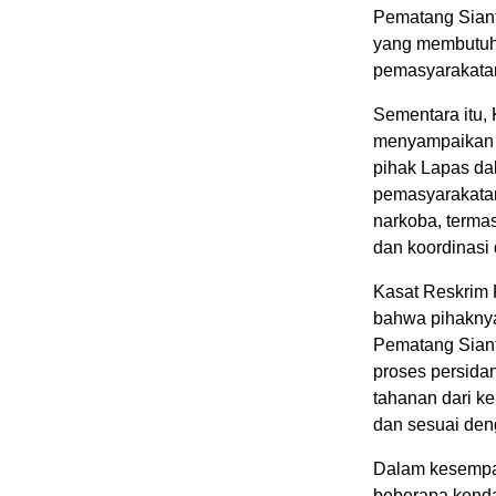
Pematang Siant
yang membutuhk
pemasyarakatan
Sementara itu,
menyampaikan 
pihak Lapas da
pemasyarakata
narkoba, terma
dan koordinasi
Kasat Reskrim
bahwa pihaknya
Pematang Sian
proses persida
tahanan dari k
dan sesuai den
Dalam kesempat
beberapa kenda