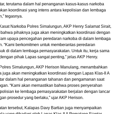
ar, terutama dalam hal penanganan kasus-kasus narkoba
an koordinasi yang intens antara kepolisian dan lembaga
,” tegasnya.
 Kasat Narkoba Polres Simalungun, AKP Henry Salamat Sirait,
bahwa pihaknya juga akan meningkatkan koordinasi dengan
lam upaya pencegahan peredaran narkoba di dalam lembaga
n. “Kami berkomitmen untuk memberantas peredaran
suk di dalam lembaga pemasyarakatan. Untuk itu, kerja sama
 dengan pihak Lapas sangat penting,” jelas AKP Henry.
 Polres Simalungun, AKP Herison Manulang, menambahkan
 juga akan meningkatkan koordinasi dengan Lapas Klas-II A
tar dalam hal penanganan tahanan dan pengamanan saat
ngan. “Kami akan memastikan bahwa proses penyerahan
epolisian ke lembaga pemasyarakatan berjalan dengan lancar
gan prosedur yang berlaku,” ujar AKP Herison.
an tersebut, Kalapas Davy Bartian juga menyampaikan
la yang dihadapi oleh Lapas Klas-II A Pematang Siantar,