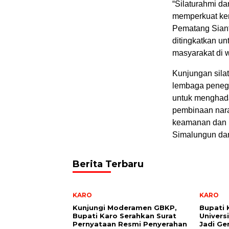
“Silaturahmi da
memperkuat ker
Pematang Siant
ditingkatkan u
masyarakat di 
Kunjungan sila
lembaga penega
untuk menghad
pembinaan nara
keamanan dan k
Simalungun dan
Berita Terbaru
KARO
KARO
Kunjungi Moderamen GBKP,
Bupati 
Bupati Karo Serahkan Surat
Univers
Pernyataan Resmi Penyerahan
Jadi Ge