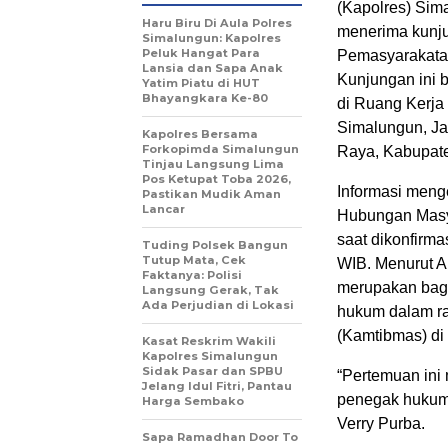
(Kapolres) Sima
Haru Biru Di Aula Polres
menerima kunju
Simalungun: Kapolres
Peluk Hangat Para
Pemasyarakatan
Lansia dan Sapa Anak
Kunjungan ini 
Yatim Piatu di HUT
Bhayangkara Ke-80
di Ruang Kerja
Simalungun, Ja
Kapolres Bersama
Forkopimda Simalungun
Raya, Kabupat
Tinjau Langsung Lima
Pos Ketupat Toba 2026,
Informasi meng
Pastikan Mudik Aman
Lancar
Hubungan Masya
saat dikonfirma
Tuding Polsek Bangun
Tutup Mata, Cek
WIB. Menurut AK
Faktanya: Polisi
merupakan bagi
Langsung Gerak, Tak
Ada Perjudian di Lokasi
hukum dalam r
(Kamtibmas) di
Kasat Reskrim Wakili
Kapolres Simalungun
Sidak Pasar dan SPBU
“Pertemuan ini
Jelang Idul Fitri, Pantau
penegak hukum 
Harga Sembako
Verry Purba.
Sapa Ramadhan Door To