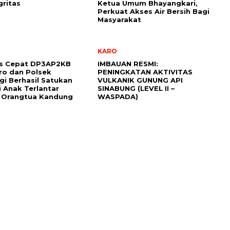
gritas
Ketua Umum Bhayangkari,
Perkuat Akses Air Bersih Bagi
Masyarakat
KARO
s Cepat DP3AP2KB
IMBAUAN RESMI:
ro dan Polsek
PENINGKATAN AKTIVITAS
gi Berhasil Satukan
VULKANIK GUNUNG API
 Anak Terlantar
SINABUNG (LEVEL II –
 Orangtua Kandung
WASPADA)