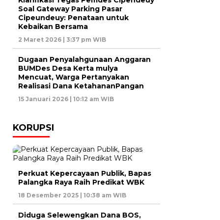
Klarifikasi Tegas Pemdes Cipendeuy
Soal Gateway Parking Pasar
Cipeundeuy: Penataan untuk
Kebaikan Bersama
2 Maret 2026 | 3:37 pm WIB
Dugaan Penyalahgunaan Anggaran
BUMDes Desa Kerta mulya
Mencuat, Warga Pertanyakan
Realisasi Dana KetahananPangan
15 Januari 2026 | 10:12 am WIB
KORUPSI
Perkuat Kepercayaan Publik, Bapas
Palangka Raya Raih Predikat WBK
18 Desember 2025 | 10:38 am WIB
Diduga Selewengkan Dana BOS,