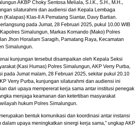
lungun AKBP Choky Sentosa Meliala, S.I.K., S.H., M.H.,
ngan silaturahmi dan audiensi dari Kepala Lembaga
 (Kalapas) Klas-II A Pematang Siantar, Davy Bartian.
berlangsung pada Jumat, 28 Februari 2025, pukul 10.00 WIB
 Kapolres Simalungun, Markas Komando (Mako) Polres
lan Jhon Horailam Saragih, Pamatang Raya, Kecamatan
en Simalungun.
enai kunjungan tersebut disampaikan oleh Kepala Seksi
rakat (Kasi Humas) Polres Simalungun, AKP Verry Purba,
si pada Jumat malam, 28 Februari 2025, sekitar pukul 20.10
P Verry Purba, kunjungan silaturahmi dan audiensi ini
an dari upaya mempererat kerja sama antar institusi penegak
angka menjaga keamanan dan ketertiban masyarakat
 wilayah hukum Polres Simalungun.
 merupakan bentuk komunikasi dan koordinasi antar instansi
dalam upaya meningkatkan sinergi kerja sama,” ungkap AKP