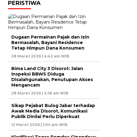
PERISTIWA
Dugaan Permainan Pajak dan Izin
Bermasalah, Bayani Residence
Tetap Himpun Dana Konsumen
28 Maret 2026 | 4:42 am WIB
Bima Land City 3 Disorot: Jalan
Inspeksi BBWS Diduga
Disalahgunakan, Penutupan Akses
Mengancam
28 Maret 2026 | 4:18 am WIB
Sikap Pejabat Bulog Jabar terhadap
Awak Media Disorot, Komunikasi
Publik Dinilai Perlu Diperkuat
12 Maret 2026 | 1:04 pm WIB