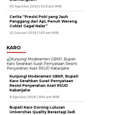
30 Agustus 2025 | 3:43 pm WIB
Cerita “Presisi Polri yang Jauh
Panggang dari Api, Penuh Wereng
Coklat Gagal Nalar”
23 Januari 2025 | 1:53 am WIB
KARO
Kunjungi Moderamen GBKP, Bupati
Karo Serahkan Surat Pernyataan
Resmi Penyerahan Aset RSUD
Kabanjahe
6 Agustus 2026 | 9:54 pm WIB
Bupati Karo Dorong Lulusan
Universitas Quality Berastagi Jadi