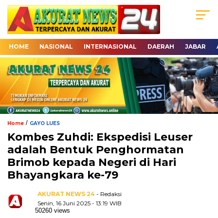
HOME
NASIONAL
INTERNASIONAL
DAERAH
JABAR
/
Home
GAYO LUES
Kombes Zuhdi: Ekspedisi Leuser
adalah Bentuk Penghormatan
Brimob kepada Negeri di Hari
Bhayangkara ke-79
AKURAT NEWS 24
- Redaksi
Senin, 16 Juni 2025 - 13:19 WIB
50260 views