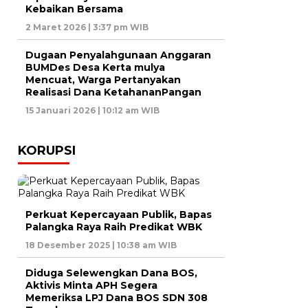
Kebaikan Bersama
2 Maret 2026 | 3:37 pm WIB
Dugaan Penyalahgunaan Anggaran
BUMDes Desa Kerta mulya
Mencuat, Warga Pertanyakan
Realisasi Dana KetahananPangan
15 Januari 2026 | 10:12 am WIB
KORUPSI
Perkuat Kepercayaan Publik, Bapas
Palangka Raya Raih Predikat WBK
18 Desember 2025 | 10:38 am WIB
Diduga Selewengkan Dana BOS,
Aktivis Minta APH Segera
Memeriksa LPJ Dana BOS SDN 308