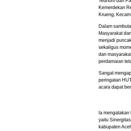
Teunom dan Pas
Kemerdekan Rep
Krueng, Kecama
Dalam sambuta
Masyarakat dan
menjadi puncak
sekaligus mome
dan masyaraka
perdamaian teta
Sangat mengapre
peringatan HUT
acara dapat ber
Ia mengatakan
yaitu Sinergit
kabupaten Ace