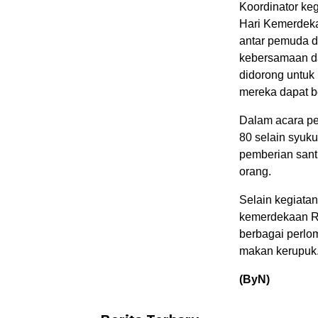
Koordinator ke
Hari Kemerdeka
antar pemuda d
kebersamaan d
didorong untu
mereka dapat b
Dalam acara pe
80 selain syuk
pemberian sant
orang.
Selain kegiata
kemerdekaan Re
berbagai perlo
makan kerupuk
(ByN)