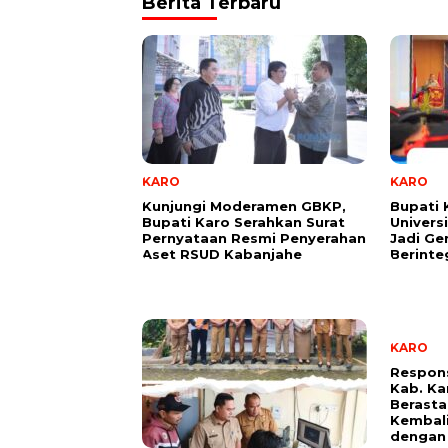
Berita Terbaru
KARO
KARO
Kunjungi Moderamen GBKP,
Bupati 
Bupati Karo Serahkan Surat
Univers
Pernyataan Resmi Penyerahan
Jadi Ge
Aset RSUD Kabanjahe
Berinte
KARO
Respon
Kab. Ka
Berasta
Kembali
dengan