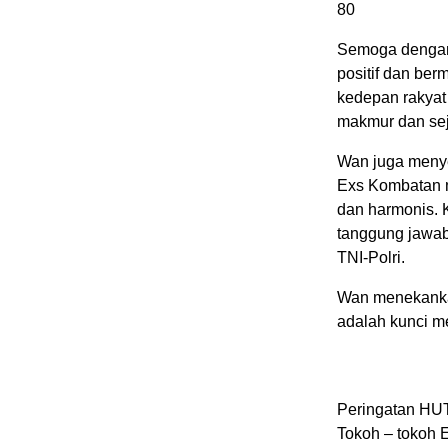
80
Semoga dengan 
positif dan be
kedepan rakyat
makmur dan sej
Wan juga menye
Exs Kombatan 
dan harmonis. 
tanggung jawab
TNI-Polri.
Wan menekankan
adalah kunci me
Peringatan HUT 
Tokoh – tokoh 