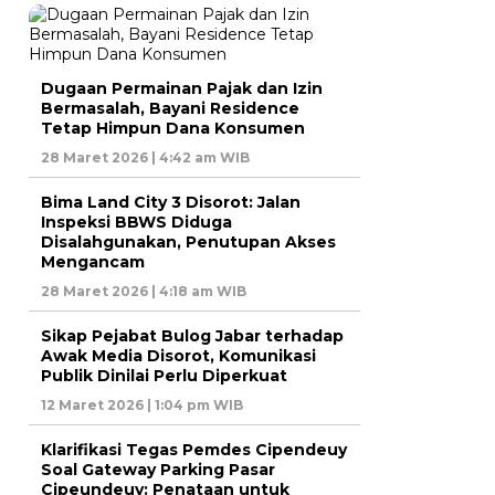
Dugaan Permainan Pajak dan Izin
Bermasalah, Bayani Residence
Tetap Himpun Dana Konsumen
28 Maret 2026 | 4:42 am WIB
Bima Land City 3 Disorot: Jalan
Inspeksi BBWS Diduga
Disalahgunakan, Penutupan Akses
Mengancam
28 Maret 2026 | 4:18 am WIB
Sikap Pejabat Bulog Jabar terhadap
Awak Media Disorot, Komunikasi
Publik Dinilai Perlu Diperkuat
12 Maret 2026 | 1:04 pm WIB
Klarifikasi Tegas Pemdes Cipendeuy
Soal Gateway Parking Pasar
Cipeundeuy: Penataan untuk