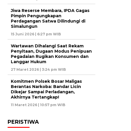
Jiwa Reserse Membara, IPDA Gagas
Pimpin Pengungkapan
Perdagangan Satwa Dilindungi di
Simalungun
15 Juni 2026 | 6:27 pm WIB
Wartawan Dihalangi Saat Rekam
Penyitaan, Dugaan Modus Penipuan
Pegadaian Rugikan Konsumen dan
Langgar Hukum
27 Maret 2026 | 3:24 pm WIB
Komitmen Polsek Bosar Maligas
Berantas Narkoba: Bandar Licin
Dikejar Sampai Perladangan,
Akhirnya Tertangkap!
11 Maret 2026 | 10:57 pm WIB
PERISTIWA