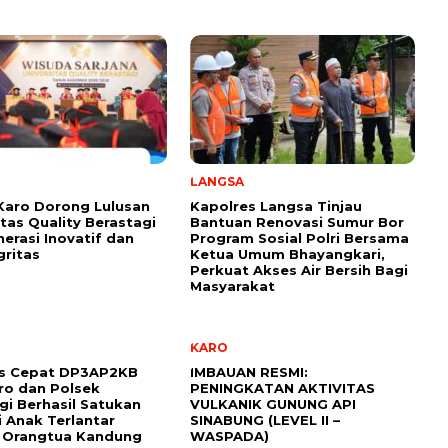
LANGSA
Karo Dorong Lulusan
Kapolres Langsa Tinjau
itas Quality Berastagi
Bantuan Renovasi Sumur Bor
nerasi Inovatif dan
Program Sosial Polri Bersama
gritas
Ketua Umum Bhayangkari,
Perkuat Akses Air Bersih Bagi
Masyarakat
KARO
s Cepat DP3AP2KB
IMBAUAN RESMI:
ro dan Polsek
PENINGKATAN AKTIVITAS
gi Berhasil Satukan
VULKANIK GUNUNG API
 Anak Terlantar
SINABUNG (LEVEL II –
 Orangtua Kandung
WASPADA)