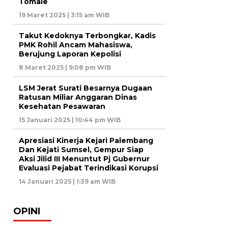
Tomale
19 Maret 2025 | 3:15 am WIB
Takut Kedoknya Terbongkar, Kadis
PMK Rohil Ancam Mahasiswa,
Berujung Laporan Kepolisi
8 Maret 2025 | 9:08 pm WIB
LSM Jerat Surati Besarnya Dugaan
Ratusan Miliar Anggaran Dinas
Kesehatan Pesawaran
15 Januari 2025 | 10:44 pm WIB
Apresiasi Kinerja Kejari Palembang
Dan Kejati Sumsel, Gempur Siap
Aksi Jilid III Menuntut Pj Gubernur
Evaluasi Pejabat Terindikasi Korupsi
14 Januari 2025 | 1:39 am WIB
OPINI