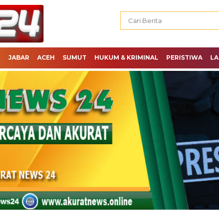
H
JABAR
ACEH
SUMUT
HUKUM & KRIMINAL
PERISTIWA
LA