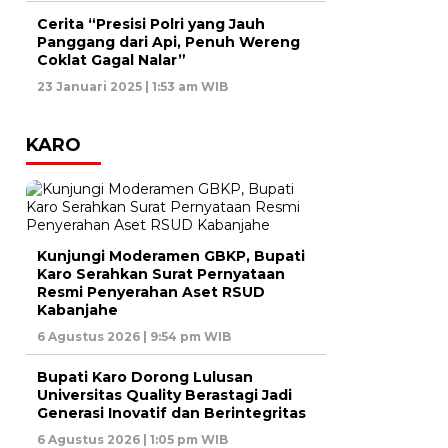
Cerita “Presisi Polri yang Jauh
Panggang dari Api, Penuh Wereng
Coklat Gagal Nalar”
23 Januari 2025 | 1:53 am WIB
KARO
Kunjungi Moderamen GBKP, Bupati
Karo Serahkan Surat Pernyataan
Resmi Penyerahan Aset RSUD
Kabanjahe
6 Agustus 2026 | 9:54 pm WIB
Bupati Karo Dorong Lulusan
Universitas Quality Berastagi Jadi
Generasi Inovatif dan Berintegritas
6 Agustus 2026 | 1:05 pm WIB