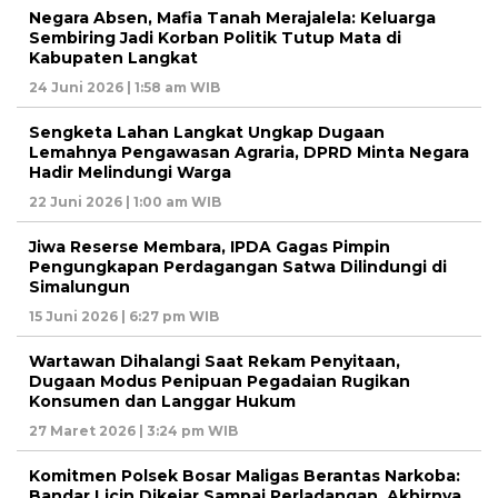
Negara Absen, Mafia Tanah Merajalela: Keluarga
Sembiring Jadi Korban Politik Tutup Mata di
Kabupaten Langkat
24 Juni 2026 | 1:58 am WIB
Sengketa Lahan Langkat Ungkap Dugaan
Lemahnya Pengawasan Agraria, DPRD Minta Negara
Hadir Melindungi Warga
22 Juni 2026 | 1:00 am WIB
Jiwa Reserse Membara, IPDA Gagas Pimpin
Pengungkapan Perdagangan Satwa Dilindungi di
Simalungun
15 Juni 2026 | 6:27 pm WIB
Wartawan Dihalangi Saat Rekam Penyitaan,
Dugaan Modus Penipuan Pegadaian Rugikan
Konsumen dan Langgar Hukum
27 Maret 2026 | 3:24 pm WIB
Komitmen Polsek Bosar Maligas Berantas Narkoba:
Bandar Licin Dikejar Sampai Perladangan, Akhirnya