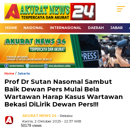
HOME
NASIONAL
INTERNASIONAL
DAERAH
JABAR
/
Home
Jakarta
Prof Dr Sutan Nasomal Sambut
Baik Dewan Pers Mulai Bela
Wartawan Harap Kasus Wartawan
Bekasi DiLirik Dewan Pers!!!
AKURAT NEWS 24
- Redaksi
Kamis, 2 Oktober 2025 - 22:37 WIB
50179 views