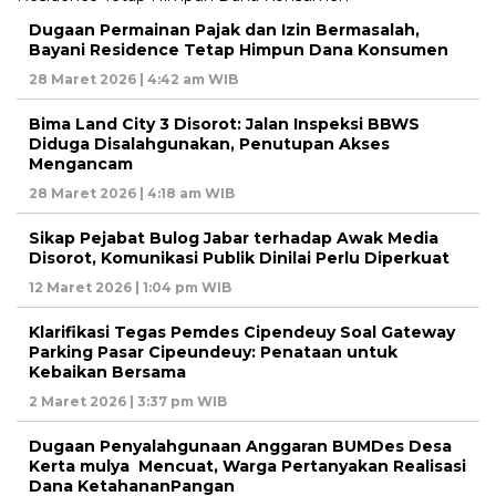
Dugaan Permainan Pajak dan Izin Bermasalah,
Bayani Residence Tetap Himpun Dana Konsumen
28 Maret 2026 | 4:42 am WIB
Bima Land City 3 Disorot: Jalan Inspeksi BBWS
Diduga Disalahgunakan, Penutupan Akses
Mengancam
28 Maret 2026 | 4:18 am WIB
Sikap Pejabat Bulog Jabar terhadap Awak Media
Disorot, Komunikasi Publik Dinilai Perlu Diperkuat
12 Maret 2026 | 1:04 pm WIB
Klarifikasi Tegas Pemdes Cipendeuy Soal Gateway
Parking Pasar Cipeundeuy: Penataan untuk
Kebaikan Bersama
2 Maret 2026 | 3:37 pm WIB
Dugaan Penyalahgunaan Anggaran BUMDes Desa
Kerta mulya Mencuat, Warga Pertanyakan Realisasi
Dana KetahananPangan