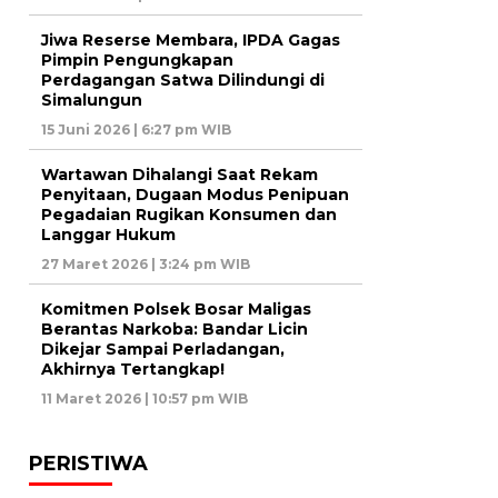
Jiwa Reserse Membara, IPDA Gagas
Pimpin Pengungkapan
Perdagangan Satwa Dilindungi di
Simalungun
15 Juni 2026 | 6:27 pm WIB
Wartawan Dihalangi Saat Rekam
Penyitaan, Dugaan Modus Penipuan
Pegadaian Rugikan Konsumen dan
Langgar Hukum
27 Maret 2026 | 3:24 pm WIB
Komitmen Polsek Bosar Maligas
Berantas Narkoba: Bandar Licin
Dikejar Sampai Perladangan,
Akhirnya Tertangkap!
11 Maret 2026 | 10:57 pm WIB
PERISTIWA