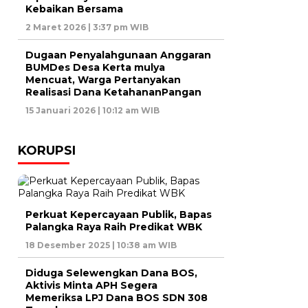
Kebaikan Bersama
2 Maret 2026 | 3:37 pm WIB
Dugaan Penyalahgunaan Anggaran
BUMDes Desa Kerta mulya
Mencuat, Warga Pertanyakan
Realisasi Dana KetahananPangan
15 Januari 2026 | 10:12 am WIB
KORUPSI
Perkuat Kepercayaan Publik, Bapas
Palangka Raya Raih Predikat WBK
18 Desember 2025 | 10:38 am WIB
Diduga Selewengkan Dana BOS,
Aktivis Minta APH Segera
Memeriksa LPJ Dana BOS SDN 308