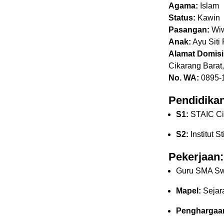
Agama:
Islam
Status:
Kawin
Pasangan:
Wiw
Anak:
Ayu Sit
Alamat Domisil
Cikarang Barat
No. WA:
0895-
Pendidikan
S1:
STAIC Ci
S2:
Institut S
Pekerjaan:
Guru SMA Sw
Mapel:
Sejar
Penghargaa