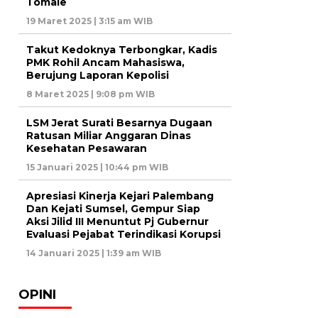
Tomale
19 Maret 2025 | 3:15 am WIB
Takut Kedoknya Terbongkar, Kadis
PMK Rohil Ancam Mahasiswa,
Berujung Laporan Kepolisi
8 Maret 2025 | 9:08 pm WIB
LSM Jerat Surati Besarnya Dugaan
Ratusan Miliar Anggaran Dinas
Kesehatan Pesawaran
15 Januari 2025 | 10:44 pm WIB
Apresiasi Kinerja Kejari Palembang
Dan Kejati Sumsel, Gempur Siap
Aksi Jilid III Menuntut Pj Gubernur
Evaluasi Pejabat Terindikasi Korupsi
14 Januari 2025 | 1:39 am WIB
OPINI