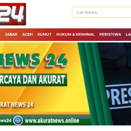
H
JABAR
ACEH
SUMUT
HUKUM & KRIMINAL
PERISTIWA
LA