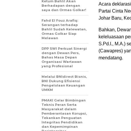
Ketum Bahlil Akan
Acara deklaras
Berhadapan dengan
saya dan Ormas Golkar!
Partai Cinta Ne
Johar Baru, Kec
Fahd El Fouz Arafiq:
Serangan terhadap
Bahlil Sudah Kelewatan,
Bahkan, Dewan
Ormas Golkar Siap
keleluasaan pe
Melawan
S.Pd.I., M.A.) 
DPP SWI Perkuat Sinergi
(Cawapres) yan
dengan Dewan Pers,
Bahas Masa Depan
mendatang.
Organisasi Wartawan
yang Profesional
Melalui BNIdirect Bisnis,
BNI Dukung Efisiensi
Pengelolaan Keuangan
UMKM
PMAKI Gelar Bimbingan
Teknis Peran Serta
Masyarakat dalam
Pemberantasan Korupsi,
Tekankan Penguatan
Integritas Pendidikan
dan Kepemimpinan