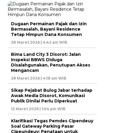
Dugaan Permainan Pajak dan Izin
Bermasalah, Bayani Residence
Tetap Himpun Dana Konsumen
28 Maret 2026 | 4:42 am WIB
Bima Land City 3 Disorot: Jalan
Inspeksi BBWS Diduga
Disalahgunakan, Penutupan Akses
Mengancam
28 Maret 2026 | 4:18 am WIB
Sikap Pejabat Bulog Jabar terhadap
Awak Media Disorot, Komunikasi
Publik Dinilai Perlu Diperkuat
12 Maret 2026 | 1:04 pm WIB
Klarifikasi Tegas Pemdes Cipendeuy
Soal Gateway Parking Pasar
Cipeundeuy: Penataan untuk