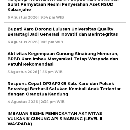
Surat Pernyataan Resmi Penyerahan Aset RSUD
Kabanjahe
6 Agustus 2026 | 9:54 pm WIB
Bupati Karo Dorong Lulusan Universitas Quality
Berastagi Jadi Generasi Inovatif dan Berintegritas
6 Agustus 2026 | 1:05 pm WIB
Aktivitas Kegempaan Gunung Sinabung Menurun,
BPBD Karo Imbau Masyarakat Tetap Waspada dan
Patuhi Rekomendasi
5 Agustus 2026 | 1:56 pm WIB
Respons Cepat DP3AP2KB Kab. Karo dan Polsek
Berastagi Berhasil Satukan Kembali Anak Terlantar
dengan Orangtua Kandung
4 Agustus 2026 | 2:34 pm WIB
IMBAUAN RESMI: PENINGKATAN AKTIVITAS
VULKANIK GUNUNG API SINABUNG (LEVEL II –
WASPADA)