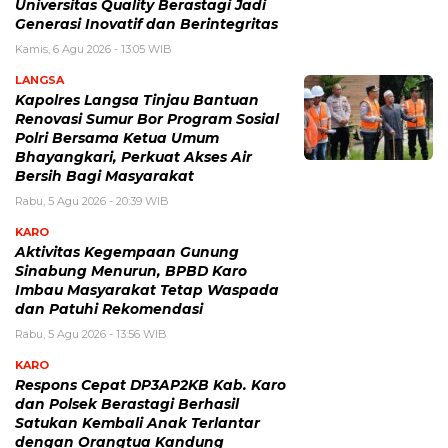
Universitas Quality Berastagi Jadi
Generasi Inovatif dan Berintegritas
Kamis, 6 Agu 2026 - 13:05 WIB
LANGSA
Kapolres Langsa Tinjau Bantuan
Renovasi Sumur Bor Program Sosial
Polri Bersama Ketua Umum
Bhayangkari, Perkuat Akses Air
Bersih Bagi Masyarakat
Rabu, 5 Agu 2026 - 20:39 WIB
KARO
Aktivitas Kegempaan Gunung
Sinabung Menurun, BPBD Karo
Imbau Masyarakat Tetap Waspada
dan Patuhi Rekomendasi
Rabu, 5 Agu 2026 - 13:56 WIB
KARO
Respons Cepat DP3AP2KB Kab. Karo
dan Polsek Berastagi Berhasil
Satukan Kembali Anak Terlantar
dengan Orangtua Kandung