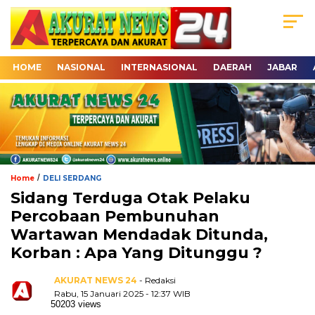
HOME
NASIONAL
INTERNASIONAL
DAERAH
JABAR
/
Home
DELI SERDANG
Sidang Terduga Otak Pelaku
Percobaan Pembunuhan
Wartawan Mendadak Ditunda,
Korban : Apa Yang Ditunggu ?
AKURAT NEWS 24
- Redaksi
Rabu, 15 Januari 2025 - 12:37 WIB
50203 views