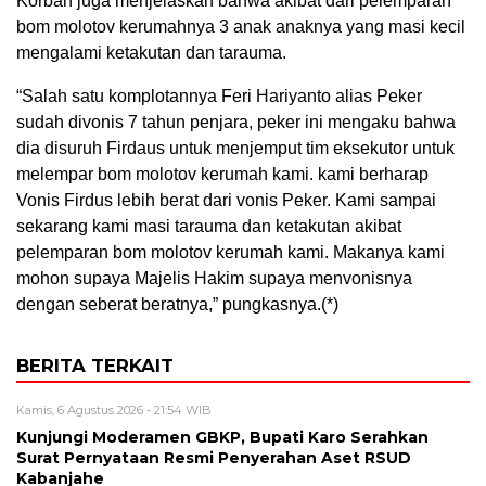
Korban juga menjelaskan bahwa akibat dari pelemparan
bom molotov kerumahnya 3 anak anaknya yang masi kecil
mengalami ketakutan dan tarauma.
“Salah satu komplotannya Feri Hariyanto alias Peker
sudah divonis 7 tahun penjara, peker ini mengaku bahwa
dia disuruh Firdaus untuk menjemput tim eksekutor untuk
melempar bom molotov kerumah kami. kami berharap
Vonis Firdus lebih berat dari vonis Peker. Kami sampai
sekarang kami masi tarauma dan ketakutan akibat
pelemparan bom molotov kerumah kami. Makanya kami
mohon supaya Majelis Hakim supaya menvonisnya
dengan seberat beratnya,” pungkasnya.(*)
BERITA TERKAIT
Kamis, 6 Agustus 2026 - 21:54 WIB
Kunjungi Moderamen GBKP, Bupati Karo Serahkan
Surat Pernyataan Resmi Penyerahan Aset RSUD
Kabanjahe