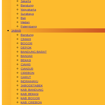
Jakarta
Bandung
Yogyakarta
Surabaya
Bali
Medan
Palembang
JABAR
Bandung
CIMAHI
BOGOR
DEPOK
BANDUNG BARAT
BANJAR
BEKASI
CIAMIS
CIANJUR
CIREBON
GARUT
INDRAMAYU
JABODETABEK
KAB. BANDUNG
KAB. BEKASI
KAB. BOGOR
KAB. CIREBON