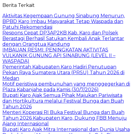
Berita Terkait
Aktivitas Kegempaan Gunung Sinabung Menurun,
BPBD Karo Imbau Masyarakat Tetap Waspada dan
Patuhi Rekomendasi
Respons Cepat DP3AP2KB Kab. Karo dan Polsek
Berastagi Berhasil Satukan Kembali Anak Terlantar
dengan Orangtua Kandung
IMBAUAN RESMI: PENINGKATAN AKTIVITAS
VULKANIK GUNUNG API SINABUNG (LEVEL II –
WASPADA)
Pemerintah Kabupaten Karo Hadiri Penutupan
Pekan Raya Sumatera Utara (PRSU) Tahun 2026 di
Medan
Motif peristiwa pembunuhan yang menggegerkan di
Plaza Kabanjahe pada Kamis (30/7/2026)
Bupati Karo Ajak Semua Pihak Majukan Pariwisata
dan Hortikultura melalui Festival Bunga dan Buah
Tahun 2026
Menteri Koperasi RI Buka Festival Bunga dan Buah
Tahun 2026 Kabupaten Karo, Dukung FBB Menuju
Ajang Internasional
Bupati Karo Ajak Mitra Internasional dan Dunia Usaha