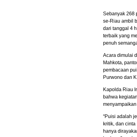
Sebanyak 268 p
se-Riau ambil b
dari tanggal 4 
terbaik yang m
penuh semanga
Acara dimulai
Mahkota, pantom
pembacaan puis
Purwono dan Ka
Kapolda Riau I
bahwa kegiatan
menyampaikan ni
“Puisi adalah j
kritik, dan cin
hanya dirayaka