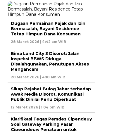
Dugaan Permainan Pajak dan Izin
Bermasalah, Bayani Residence
Tetap Himpun Dana Konsumen
28 Maret 2026 | 4:42 am WIB
Bima Land City 3 Disorot: Jalan
Inspeksi BBWS Diduga
Disalahgunakan, Penutupan Akses
Mengancam
28 Maret 2026 | 4:18 am WIB
Sikap Pejabat Bulog Jabar terhadap
Awak Media Disorot, Komunikasi
Publik Dinilai Perlu Diperkuat
12 Maret 2026 | 1:04 pm WIB
Klarifikasi Tegas Pemdes Cipendeuy
Soal Gateway Parking Pasar
Cipeundeuy: Penataan untuk