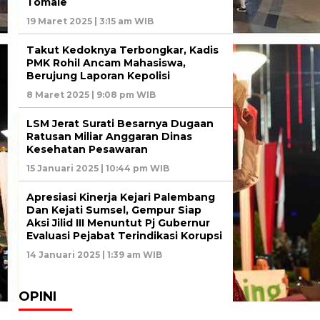
Tomale
19 Maret 2025 | 3:15 am WIB
Takut Kedoknya Terbongkar, Kadis
PMK Rohil Ancam Mahasiswa,
Berujung Laporan Kepolisi
8 Maret 2025 | 9:08 pm WIB
LSM Jerat Surati Besarnya Dugaan
Ratusan Miliar Anggaran Dinas
Kesehatan Pesawaran
15 Januari 2025 | 10:44 pm WIB
Apresiasi Kinerja Kejari Palembang
Dan Kejati Sumsel, Gempur Siap
Aksi Jilid III Menuntut Pj Gubernur
Evaluasi Pejabat Terindikasi Korupsi
14 Januari 2025 | 1:39 am WIB
OPINI