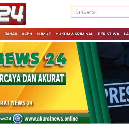
H
JABAR
ACEH
SUMUT
HUKUM & KRIMINAL
PERISTIWA
LA