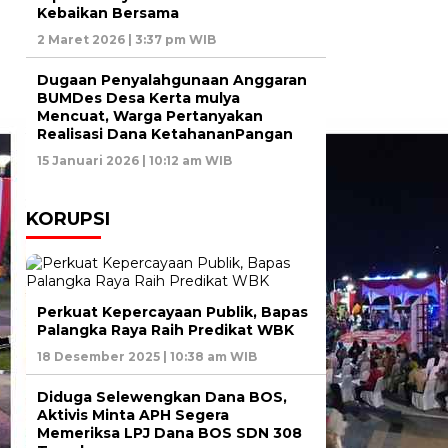
Kebaikan Bersama
2 Maret 2026 | 3:37 pm WIB
Dugaan Penyalahgunaan Anggaran
BUMDes Desa Kerta mulya
Mencuat, Warga Pertanyakan
Realisasi Dana KetahananPangan
15 Januari 2026 | 10:12 am WIB
KORUPSI
Perkuat Kepercayaan Publik, Bapas
Palangka Raya Raih Predikat WBK
18 Desember 2025 | 10:38 am WIB
Diduga Selewengkan Dana BOS,
Aktivis Minta APH Segera
Memeriksa LPJ Dana BOS SDN 308