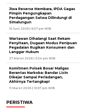
Jiwa Reserse Membara, IPDA Gagas
Pimpin Pengungkapan
Perdagangan Satwa Dilindungi di
Simalungun
15 Juni 2026 | 6:27 pm WIB
Wartawan Dihalangi Saat Rekam
Penyitaan, Dugaan Modus Penipuan
Pegadaian Rugikan Konsumen dan
Langgar Hukum
27 Maret 2026 | 3:24 pm WIB
Komitmen Polsek Bosar Maligas
Berantas Narkoba: Bandar Licin
Dikejar Sampai Perladangan,
Akhirnya Tertangkap!
11 Maret 2026 | 10:57 pm WIB
PERISTIWA