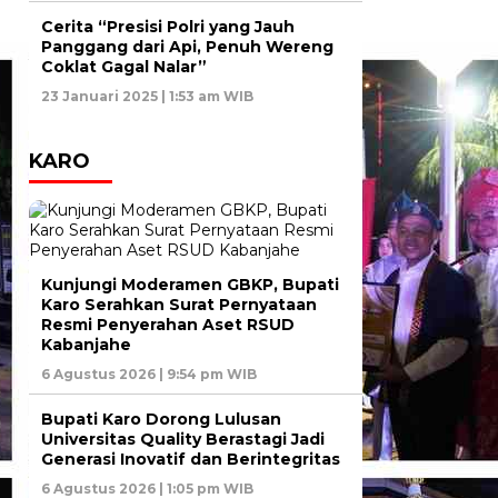
Cerita “Presisi Polri yang Jauh
Panggang dari Api, Penuh Wereng
Coklat Gagal Nalar”
23 Januari 2025 | 1:53 am WIB
KARO
Kunjungi Moderamen GBKP, Bupati
Karo Serahkan Surat Pernyataan
Resmi Penyerahan Aset RSUD
Kabanjahe
6 Agustus 2026 | 9:54 pm WIB
Bupati Karo Dorong Lulusan
Universitas Quality Berastagi Jadi
Generasi Inovatif dan Berintegritas
6 Agustus 2026 | 1:05 pm WIB