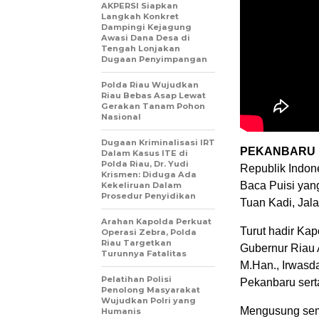
AKPERSI Siapkan
Langkah Konkret
Dampingi Kejagung
Awasi Dana Desa di
Tengah Lonjakan
Dugaan Penyimpangan
Polda Riau Wujudkan
Riau Bebas Asap Lewat
Gerakan Tanam Pohon
Nasional
Dugaan Kriminalisasi IRT
PEKANBARU 
Dalam Kasus ITE di
Polda Riau, Dr. Yudi
Republik Indon
Krismen: Diduga Ada
Baca Puisi ya
Kekeliruan Dalam
Prosedur Penyidikan
Tuan Kadi, Jal
Arahan Kapolda Perkuat
Turut hadir Kap
Operasi Zebra, Polda
Riau Targetkan
Gubernur Riau 
Turunnya Fatalitas
M.Han., Irwasd
Pelatihan Polisi
Pekanbaru sert
Penolong Masyarakat
Wujudkan Polri yang
Mengusung sema
Humanis