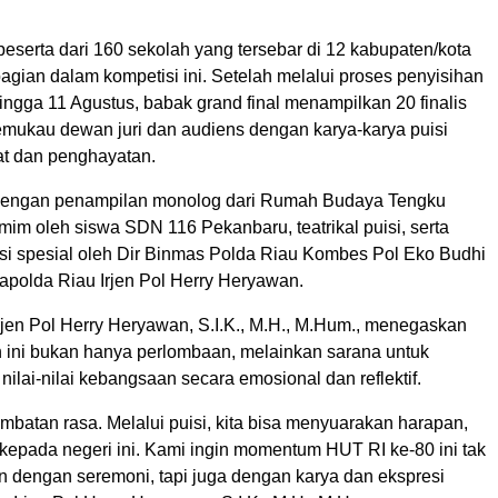
eserta dari 160 sekolah yang tersebar di 12 kabupaten/kota
agian dalam kompetisi ini. Setelah melalui proses penyisihan
hingga 11 Agustus, babak grand final menampilkan 20 finalis
emukau dewan juri dan audiens dengan karya-karya puisi
t dan penghayatan.
 dengan penampilan monolog dari Rumah Budaya Tengku
im oleh siswa SDN 116 Pekanbaru, teatrikal puisi, serta
i spesial oleh Dir Binmas Polda Riau Kombes Pol Eko Budhi
polda Riau Irjen Pol Herry Heryawan.
rjen Pol Herry Heryawan, S.I.K., M.H., M.Hum., menegaskan
 ini bukan hanya perlombaan, melainkan sarana untuk
lai-nilai kebangsaan secara emosional dan reflektif.
embatan rasa. Melalui puisi, kita bisa menyuarakan harapan,
ta kepada negeri ini. Kami ingin momentum HUT RI ke-80 ini tak
n dengan seremoni, tapi juga dengan karya dan ekspresi