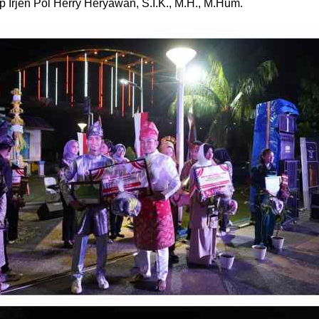
 Irjen Pol Herry Heryawan, S.I.K., M.H., M.Hum.