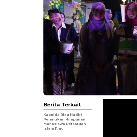
Berita Terkait
Kapolda Riau Hadiri
Pelantikan Himpunan
Mahasiswa Persatuan
Islam Riau