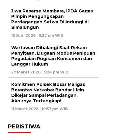
Jiwa Reserse Membara, IPDA Gagas
Pimpin Pengungkapan
Perdagangan Satwa Dilindungi di
Simalungun
15 Juni 2026 | 6:27 pm WIB
Wartawan Dihalangi Saat Rekam
Penyitaan, Dugaan Modus Penipuan
Pegadaian Rugikan Konsumen dan
Langgar Hukum
27 Maret 2026 | 3:24 pm WIB
Komitmen Polsek Bosar Maligas
Berantas Narkoba: Bandar Licin
Dikejar Sampai Perladangan,
Akhirnya Tertangkap!
11 Maret 2026 | 10:57 pm WIB
PERISTIWA