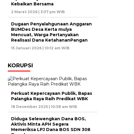
Kebaikan Bersama
2 Maret 2026 | 3:37 pm WIB
Dugaan Penyalahgunaan Anggaran
BUMDes Desa Kerta mulya
Mencuat, Warga Pertanyakan
Realisasi Dana KetahananPangan
15 Januari 2026 | 10:12 am WIB
KORUPSI
Perkuat Kepercayaan Publik, Bapas
Palangka Raya Raih Predikat WBK
18 Desember 2025 | 10:38 am WIB
Diduga Selewengkan Dana BOS,
Aktivis Minta APH Segera
Memeriksa LPJ Dana BOS SDN 308