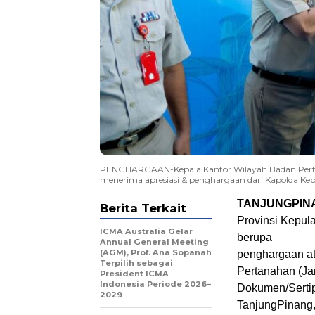
PENGHARGAAN-Kepala Kantor Wilayah Badan Pertanah
menerima apresiasi & penghargaan dari Kapolda Kepulau
TANJUNGPIN
Berita Terkait
Provinsi Kepula
ICMA Australia Gelar
berupa
Annual General Meeting
(AGM), Prof. Ana Sopanah
penghargaan at
Terpilih sebagai
Pertanahan (J
President ICMA
Indonesia Periode 2026–
Dokumen/Sertip
2029
TanjungPinang, 