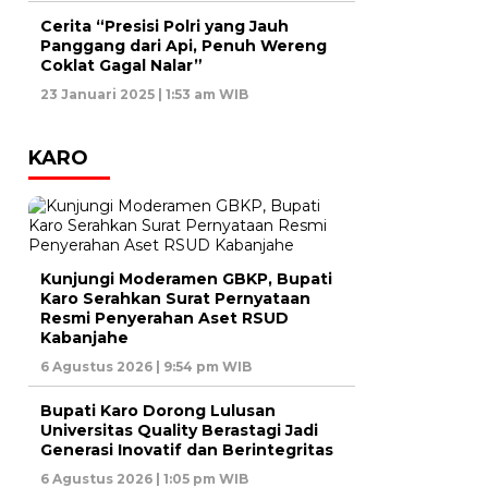
Cerita “Presisi Polri yang Jauh
Panggang dari Api, Penuh Wereng
Coklat Gagal Nalar”
23 Januari 2025 | 1:53 am WIB
KARO
Kunjungi Moderamen GBKP, Bupati
Karo Serahkan Surat Pernyataan
Resmi Penyerahan Aset RSUD
Kabanjahe
6 Agustus 2026 | 9:54 pm WIB
Bupati Karo Dorong Lulusan
Universitas Quality Berastagi Jadi
Generasi Inovatif dan Berintegritas
6 Agustus 2026 | 1:05 pm WIB