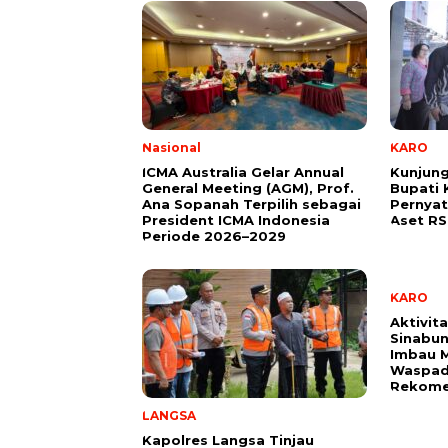
Nasional
KARO
ICMA Australia Gelar Annual
Kunjun
General Meeting (AGM), Prof.
Bupati 
Ana Sopanah Terpilih sebagai
Pernya
President ICMA Indonesia
Aset R
Periode 2026–2029
KARO
Aktivi
Sinabu
Imbau 
Waspad
Rekome
LANGSA
Kapolres Langsa Tinjau