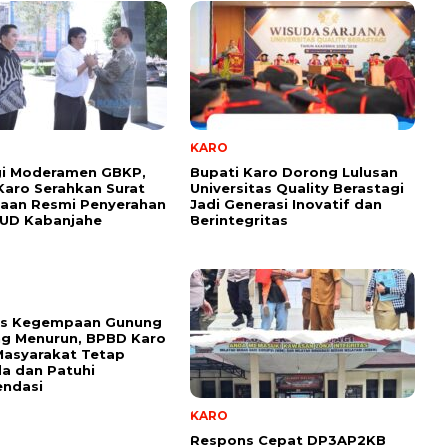
KARO
gi Moderamen GBKP,
Bupati Karo Dorong Lulusan
Karo Serahkan Surat
Universitas Quality Berastagi
taan Resmi Penyerahan
Jadi Generasi Inovatif dan
SUD Kabanjahe
Berintegritas
tas Kegempaan Gunung
ng Menurun, BPBD Karo
Masyarakat Tetap
a dan Patuhi
ndasi
KARO
Respons Cepat DP3AP2KB