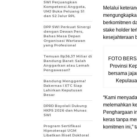
SWI Perjuangkan
Kompetensi Anggota,
Melalui keteran
UMJ Buka Peluang S1
mengungkapkan,
dan S2 Jalur RPL
berkomitmen da
DPP SWI Perkuat Sinergi
stake holder te
dengan Dewan Pers,
Bahas Masa Depan
kesejahteraan 
Organisasi Wartawan
yang Profesional
Temuan Rp36,37 Miliar di
FOTO BERSAM
Bandung Barat: Salah
Anggarkan atau Lemah
Provinsi Kep
Pengawasan?
bersama jaja
Kepulauan 
Bandung Menggema!
Rakernas I XTC Siap
Lahirkan Keputusan
Besar
“Kami menyadar
melemahkan ke
DPRD Boyolali Dukung
HKPS 2026 dan Munas
Penghargaan ini
SWI
keras tanpa me
Program Sertifikasi
komitmen ini,” 
Hipnoterapi UGM
Libatkan Riset Doktoral