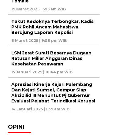
Tomale
19 Maret 2025 | 3:15 am WIB
Takut Kedoknya Terbongkar, Kadis
PMK Rohil Ancam Mahasiswa,
Berujung Laporan Kepolisi
8 Maret 2025 | 9:08 pm WIB
LSM Jerat Surati Besarnya Dugaan
Ratusan Miliar Anggaran Dinas
Kesehatan Pesawaran
15 Januari 2025 | 10:44 pm WIB
Apresiasi Kinerja Kejari Palembang
Dan Kejati Sumsel, Gempur Siap
Aksi Jilid III Menuntut Pj Gubernur
Evaluasi Pejabat Terindikasi Korupsi
14 Januari 2025 | 1:39 am WIB
OPINI