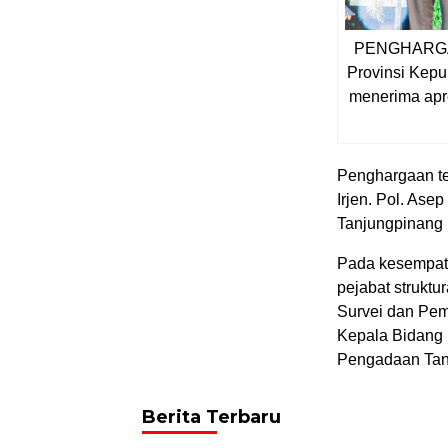
PENGHARGAAN
Provinsi Kepu
menerima apre
Penghargaan te
Irjen. Pol. Asep
Tanjungpinang 
Pada kesempata
pejabat struktu
Survei dan Pem
Kepala Bidang
Pengadaan Tan
Berita Terbaru