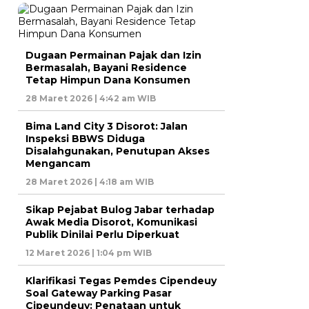
Dugaan Permainan Pajak dan Izin
Bermasalah, Bayani Residence
Tetap Himpun Dana Konsumen
28 Maret 2026 | 4:42 am WIB
Bima Land City 3 Disorot: Jalan
Inspeksi BBWS Diduga
Disalahgunakan, Penutupan Akses
Mengancam
28 Maret 2026 | 4:18 am WIB
Sikap Pejabat Bulog Jabar terhadap
Awak Media Disorot, Komunikasi
Publik Dinilai Perlu Diperkuat
12 Maret 2026 | 1:04 pm WIB
Klarifikasi Tegas Pemdes Cipendeuy
Soal Gateway Parking Pasar
Cipeundeuy: Penataan untuk