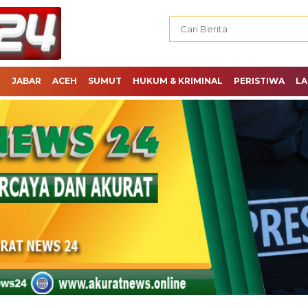
H
JABAR
ACEH
SUMUT
HUKUM & KRIMINAL
PERISTIWA
LA