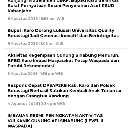
Kunjungi Moderamen GBKP, Bupati Karo Serahkan
Surat Pernyataan Resmi Penyerahan Aset RSUD
Kabanjahe
6 Agustus 2026 | 9:54 pm WIB
Bupati Karo Dorong Lulusan Universitas Quality
Berastagi Jadi Generasi Inovatif dan Berintegritas
6 Agustus 2026 | 1:05 pm WIB
Aktivitas Kegempaan Gunung Sinabung Menurun,
BPBD Karo Imbau Masyarakat Tetap Waspada dan
Patuhi Rekomendasi
5 Agustus 2026 | 1:56 pm WIB
Respons Cepat DP3AP2KB Kab. Karo dan Polsek
Berastagi Berhasil Satukan Kembali Anak Terlantar
dengan Orangtua Kandung
4 Agustus 2026 | 2:34 pm WIB
IMBAUAN RESMI: PENINGKATAN AKTIVITAS
VULKANIK GUNUNG API SINABUNG (LEVEL II –
WASPADA)