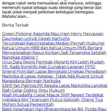
dengan naluri serta memuaskan akal manusia, sehingga
memenuhi syarat sebagai suatu ideologi yang benar dan
layak untuk menjadi pedoman kehidupan bernegara.
Wallahu’alam…
Berita Terkait
Green Policing: Kapolda Riau Irjen Herry Heryawan
Gaungkan untuk Cegah Karhutla
Terungkap! Kapolrestabes Medan Pernah Hubungi
Ketua Umum HBB dan Ketua Umum PMS Berjanji
Menyelesaikan Kasus Korban Jadi Tersangka Setelah
Nangkap Maling ?
Urus Data Resmi Pemkab Meranti Kini Lebih Mudah,
Plt. Kadis Kominfo Ajak Gunakan Layanan PPID
Sinergi Polri dan Lapas Bengkalis Ungkap Peredaran
Narkoba di Lapas, Kalapas : Tidak Ada Ruang Untuk
Narapidana Bermain Narkoba
SAH!! Yan Patmos Plt Kepala Lapas Narkotika Langkat
Raih Gelar Doktor Ilmu Hukum
Kisah Musdalifa: Gagal Masuk SMP Negeri Terdekat
Indralaya Kini Terancam Putus Sekolah, Orang Tua
Mohon Solusi Pemerintah
Bakti Kesehatan Hari Bhayangkara ke-80, Polda Riau