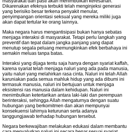
masyarakat dan pasti akan menimbulkan keresahan.
Dikarenakan efeknya terbukti telah menginjeksi generasi
yang berisiko besar terkena penyakit menular,
penyimpangan orientasi seksual yang mereka miliki juga
akan dapat tertular ke orang lainnya.
Maka negara harus mengantisipasi bukan hanya sebatas
menjaga interaksi di masyarakat. Tetapi perlu langkah yang
preventif dan tepat dalam jangka panjang yang dapat
menutup segala peluang memungkinkan efek berbahaya ini
semakin meluas tanpa batas.
Interaksi yang dijaga tentu saja hanya dengan syariat kaffah,
karena syariat telah menjaga naluri yang ada pada manusia,
yaitu naluri yang melahirkan rasa cinta. Naluri ini telah Allah
karuniakan pada semua mahluk hidup yang ada dibumi ini
termasuk manusia, naluri ini bertujuan untuk menjaga
eksistensi ras manusia dalam kehidupan. Naluri ini
menimbulkan ketertarikan antara laki-laki dan perempuan
berinteraksi, sehingga Allah mengaturnya dengan suatu
hubungan yang berkomitmen dan akan mempunyai
konsekuensi lahirnya keturunan serta adanya
tanggungjawab terhadap hubungan tersebut.
Negara berkewajiban melakukan edukasi dalam membantu
cara menyalurkan naluri ini secara benar sesuai syariat