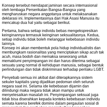
Konsep tersebut mendapat jaminan secara internasional
oleh lembaga Perserikatan Bangsa-Bangsa yang
mengharuskan negara anggotanya untuk melaksanakan
deklarasi ini. Implementasinya dari Hak Asasi Manusia itu
mencakup dua hal yaitu sebagai berikut.
Pertama, bahwa setiap individu bebas mengekspresikan
keinginannya termasuk keinginan seksualitasnya. Kedua,
setiap individu tidak boleh melanggar kebebasan individu
lainnya.
Konsep ini akan membentuk pola hidup individualistis dan
membungkam rasionalitas yang menciptakan sikap acuh tak
acuh, masa bodoh dan memaksa seseorang untuk
memaklumi penyimpangan ini dan harus diterima sebagai
sesuatu yang normal di kehidupan manusia, sebagai bentuk
perlindungan dan tidak diskriminasi terhadap perilaku LGBT.
Penyebab semua ini akibat dari diterapkannya sistem
sekuler kapitalis yang dijadikan pedoman oleh seluruh
negara saat ini. Selama ide kebebasan dijamin dan
dilindungi maka negara tidak akan mampu untuk
menyelesaikan masalah ini. Penyimpangan seksual juga
tidak bisa diserahkan kepada konteks kebebasan individu
semata karena berefek domino dalam pergaulan sosial di