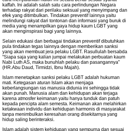
kaffah. Ini adalah salah satu cara perlindungan Negara
terhadap rakyat dari perilaku seksual yang menyimpang dan
efek yang ditimbulkan. Tindakan preventif lainnya yaitu
melindungi rakyat dari tontonan dan informasi yang buruk di
media yang menampilkan gaya hidup kaum LGBT yang
akan menginspirasi bagi yang lainnya.
Selain edukasi dan berbagai tindakan preventif dibutuhkan
pula tindakan tegas lainnya dengan memberikan sanksi
yang akan membuat jera pelaku LGBT. Rasullulah bersabda
“Siapa saja yang kalian jumpai melakukan perbuatan kaum
Nabi Luth AS, maka bunuhlah pelaku dan pasangannya”
(HR.Abu Daud, Tirmidzi, Ibnu Majah).
Islam menetapkan sanksi pelaku LGBT adalah hukuman
mati. Ketegasan aturan Islam akan menjaga
keberlangsungan ras manusia didunia ini sehingga tidak
akan punah. Manusia alam dan kehidupan akan terjaga
karena atmosfer keimanan yaitu hanya tunduk dan patuh
kepada pencipta alam semesta. Keimanan akan melahirkan
ketakwaan individu dan kehidupan harmonis di masyarakat
tanpa menimbulkan keresahan orang disekitarnya yang
hidup saling berinteraksi.
Islam adalah sistem kehidupan yang sempurna dan sesuai