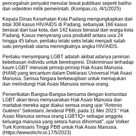
pencegahan penyakit menular lewat publikasi seperti baliho
dan videotron milik pemerintah. (Kompas.co, /4/1/2025)
Kepala Dinas Kesehatan Kota Padang mengungkapkan dari
total 308 kasus HIV/AIDS di Padang, sebanyak 166 kasus
berasal dari luar kota, dan 142 kasus berasal dari warga kota
Padang. Kasus menyerang usia produktif antara usia 24
hingga 45 tahun, perilaku lelaki seks lelaki menjadi salah
satu penyebab utama meningkatnya angka HIV/AIDS.
Perilaku menyimpang LGBT adalah akibat adanya jaminan
kebebasan individu untuk berekspresi. Diskriminasi terhadap
kaum LGBT merusak prinsip-prinsip Hak Asasi Manusia
(HAM) yang tercantum dalam Deklarasi Universal Hak Asasi
Manusia. Semua Negara berkewajiban untuk memajukan
dan melindungi Hak Asasi Manusia semua orang.
Perserikatan Bangsa-Bangsa bersama dengan komunitas
LGBT akan terus menyuarakan Hak Asasi Manusia dan
martabat mereka agar diakui semua orang ujar “Antonio
Guteres” Sekretaris Jenderal PBB, pada 11 Mei 2023.” Hak
Asasi Manusia semua orang LGBTIQ+ sebagai anggota
keluarga manusia yang setara harus dihormati”, ujar Volker
Turk Komisaris Tinggi PBB untuk Hak Asasi Manusia.
(Https://wwwohchr.or.17/5/2023)