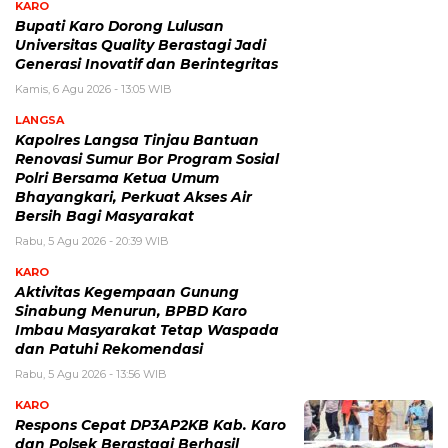
KARO
Bupati Karo Dorong Lulusan
Universitas Quality Berastagi Jadi
Generasi Inovatif dan Berintegritas
Kamis, 6 Agu 2026 - 13:05 WIB
LANGSA
Kapolres Langsa Tinjau Bantuan
Renovasi Sumur Bor Program Sosial
Polri Bersama Ketua Umum
Bhayangkari, Perkuat Akses Air
Bersih Bagi Masyarakat
Rabu, 5 Agu 2026 - 20:39 WIB
KARO
Aktivitas Kegempaan Gunung
Sinabung Menurun, BPBD Karo
Imbau Masyarakat Tetap Waspada
dan Patuhi Rekomendasi
Rabu, 5 Agu 2026 - 13:56 WIB
KARO
Respons Cepat DP3AP2KB Kab. Karo
dan Polsek Berastagi Berhasil