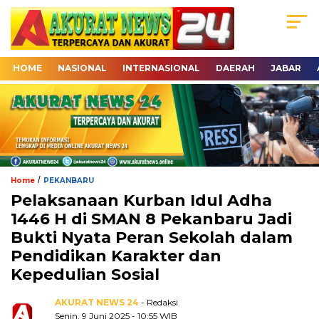
HOME
NASIONAL
INTERNASIONAL
DAERAH
JABAR
/
Home
PEKANBARU
Pelaksanaan Kurban Idul Adha
1446 H di SMAN 8 Pekanbaru Jadi
Bukti Nyata Peran Sekolah dalam
Pendidikan Karakter dan
Kepedulian Sosial
AKURAT NEWS 24
- Redaksi
Senin, 9 Juni 2025 - 10:55 WIB