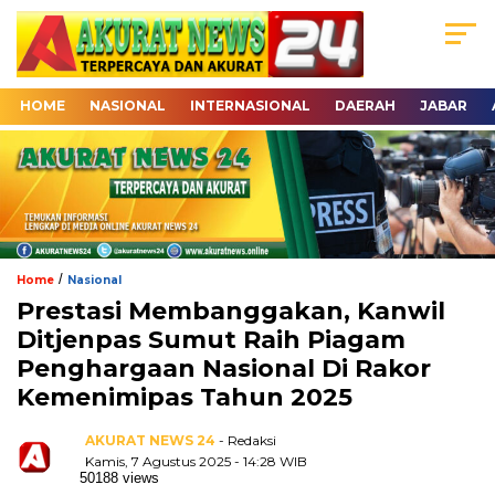
HOME
NASIONAL
INTERNASIONAL
DAERAH
JABAR
/
Home
Nasional
Prestasi Membanggakan, Kanwil
Ditjenpas Sumut Raih Piagam
Penghargaan Nasional Di Rakor
Kemenimipas Tahun 2025
AKURAT NEWS 24
- Redaksi
Kamis, 7 Agustus 2025 - 14:28 WIB
50188 views