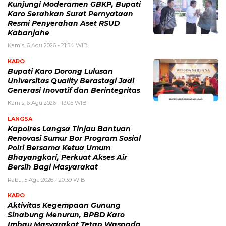
Kunjungi Moderamen GBKP, Bupati
Karo Serahkan Surat Pernyataan
Resmi Penyerahan Aset RSUD
Kabanjahe
Kamis, 6 Agu 2026 - 21:54 WIB
KARO
Bupati Karo Dorong Lulusan
Universitas Quality Berastagi Jadi
Generasi Inovatif dan Berintegritas
Kamis, 6 Agu 2026 - 13:05 WIB
LANGSA
Kapolres Langsa Tinjau Bantuan
Renovasi Sumur Bor Program Sosial
Polri Bersama Ketua Umum
Bhayangkari, Perkuat Akses Air
Bersih Bagi Masyarakat
Rabu, 5 Agu 2026 - 20:39 WIB
KARO
Aktivitas Kegempaan Gunung
Sinabung Menurun, BPBD Karo
Imbau Masyarakat Tetap Waspada