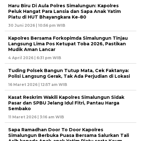
Haru Biru Di Aula Polres Simalungun: Kapolres
Peluk Hangat Para Lansia dan Sapa Anak Yatim
Piatu di HUT Bhayangkara Ke-80
30 Juni 2026 | 10:56 pm WIB
Kapolres Bersama Forkopimda Simalungun Tinjau
Langsung Lima Pos Ketupat Toba 2026, Pastikan
Mudik Aman Lancar
4 April 2026 | 6:31 pm WIB
Tuding Polsek Bangun Tutup Mata, Cek Faktanya:
Polisi Langsung Gerak, Tak Ada Perjudian di Lokasi
16 Maret 2026 | 12:57 am WIB
Kasat Reskrim Wakili Kapolres Simalungun Sidak
Pasar dan SPBU Jelang Idul Fitri, Pantau Harga
Sembako
11 Maret 2026 | 3:16 am WIB
Sapa Ramadhan Door To Door Kapolres
Simalungun Berbuka Puasa Bersama Salurkan Tali
Asih kepada Anak-anak Yatim Piatu serta Kaum