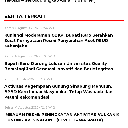
sekolah – sekolah,”ungkap Alfira **(ros biner)
BERITA TERKAIT
Kamis, 6 Agustus 2026 - 21:54 WIB
Kunjungi Moderamen GBKP, Bupati Karo Serahkan
Surat Pernyataan Resmi Penyerahan Aset RSUD
Kabanjahe
Kamis, 6 Agustus 2026 - 13:05 WIB
Bupati Karo Dorong Lulusan Universitas Quality
Berastagi Jadi Generasi Inovatif dan Berintegritas
Rabu, 5 Agustus 2026 - 13:56 WIB
Aktivitas Kegempaan Gunung Sinabung Menurun,
BPBD Karo Imbau Masyarakat Tetap Waspada dan
Patuhi Rekomendasi
Selasa, 4 Agustus 2026 - 12:12 WIB
IMBAUAN RESMI: PENINGKATAN AKTIVITAS VULKANIK
GUNUNG API SINABUNG (LEVEL II – WASPADA)