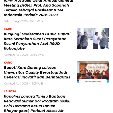
ICMA Australia Gelar Annual General
Meeting (AGM), Prof. Ana Sopanah
Terpilih sebagai President ICMA
Indonesia Periode 2026–2029
Sabtu, 8 Agu 2026 - 19:25 WIB
KARO
Kunjungi Moderamen GBKP, Bupati
Karo Serahkan Surat Pernyataan
Resmi Penyerahan Aset RSUD
Kabanjahe
Kamis, 6 Agu 2026 - 21:54 WIB
KARO
Bupati Karo Dorong Lulusan
Universitas Quality Berastagi Jadi
Generasi Inovatif dan Berintegritas
Kamis, 6 Agu 2026 - 13:05 WIB
LANGSA
Kapolres Langsa Tinjau Bantuan
Renovasi Sumur Bor Program Sosial
Polri Bersama Ketua Umum
Bhayangkari, Perkuat Akses Air