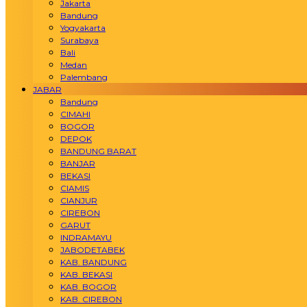
Jakarta
Bandung
Yogyakarta
Surabaya
Bali
Medan
Palembang
JABAR
Bandung
CIMAHI
BOGOR
DEPOK
BANDUNG BARAT
BANJAR
BEKASI
CIAMIS
CIANJUR
CIREBON
GARUT
INDRAMAYU
JABODETABEK
KAB. BANDUNG
KAB. BEKASI
KAB. BOGOR
KAB. CIREBON