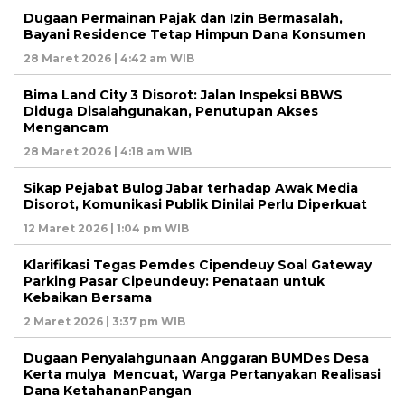
Dugaan Permainan Pajak dan Izin Bermasalah,
Bayani Residence Tetap Himpun Dana Konsumen
28 Maret 2026 | 4:42 am WIB
Bima Land City 3 Disorot: Jalan Inspeksi BBWS
Diduga Disalahgunakan, Penutupan Akses
Mengancam
28 Maret 2026 | 4:18 am WIB
Sikap Pejabat Bulog Jabar terhadap Awak Media
Disorot, Komunikasi Publik Dinilai Perlu Diperkuat
12 Maret 2026 | 1:04 pm WIB
Klarifikasi Tegas Pemdes Cipendeuy Soal Gateway
Parking Pasar Cipeundeuy: Penataan untuk
Kebaikan Bersama
2 Maret 2026 | 3:37 pm WIB
Dugaan Penyalahgunaan Anggaran BUMDes Desa
Kerta mulya Mencuat, Warga Pertanyakan Realisasi
Dana KetahananPangan