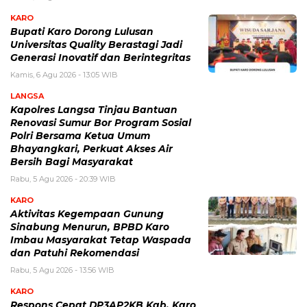
KARO
Bupati Karo Dorong Lulusan
Universitas Quality Berastagi Jadi
Generasi Inovatif dan Berintegritas
Kamis, 6 Agu 2026 - 13:05 WIB
LANGSA
Kapolres Langsa Tinjau Bantuan
Renovasi Sumur Bor Program Sosial
Polri Bersama Ketua Umum
Bhayangkari, Perkuat Akses Air
Bersih Bagi Masyarakat
Rabu, 5 Agu 2026 - 20:39 WIB
KARO
Aktivitas Kegempaan Gunung
Sinabung Menurun, BPBD Karo
Imbau Masyarakat Tetap Waspada
dan Patuhi Rekomendasi
Rabu, 5 Agu 2026 - 13:56 WIB
KARO
Respons Cepat DP3AP2KB Kab. Karo